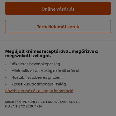
Online vásárlás
Termékdemót kérek
Megújult krémes receptúrával, megőrizve a
megszokott ízvilágot.
Tökéletes bevonóképesség.
Minimális vízveszteség akár 48 órán át.
Hőstabil,sütőben és grillben.
Klasszikus, tradicionális ízvilág.
Bövebb termék és allergén információ
MRDR kód:
19752603
•
CU EAN:
8721201974724
•
DU EAN:
8721201974724