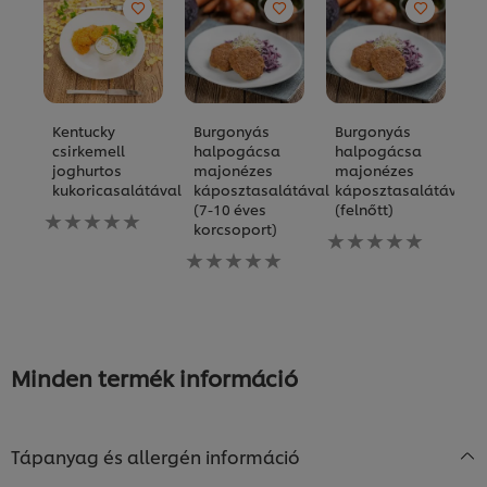
Kentucky
Burgonyás
Burgonyás
R
csirkemell
halpogácsa
halpogácsa
t
joghurtos
majonézes
majonézes
r
kukoricasalátával
káposztasalátával
káposztasalátával
m
(7-10 éves
(felnőtt)
Nem
N
korcsoport)
küldtek
Nem
kü
be
Nem
küldtek
b
értékelést
küldtek
be
ér
ehhez
be
értékelést
e
a(z)
értékelést
ehhez
a(
recipe
ehhez
a(z)
re
elemhez
a(z)
recipe
e
recipe
elemhez
Minden termék információ
elemhez
A weboldalon sütiket (és hasonló technológiákat)
Tápanyag és allergén információ
használunk a felhasználói élmény javítása érdekében.