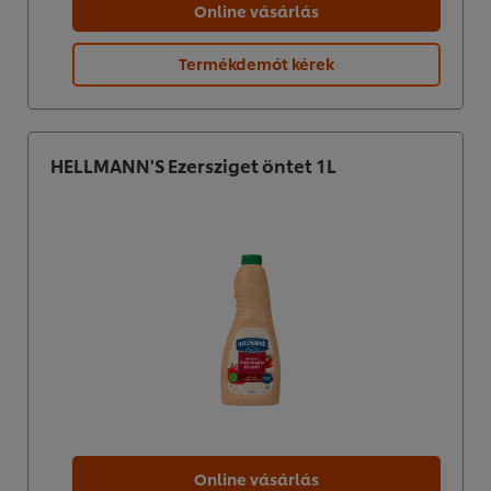
Online vásárlás
Termékdemót kérek
HELLMANN'S Ezersziget öntet 1L
Online vásárlás