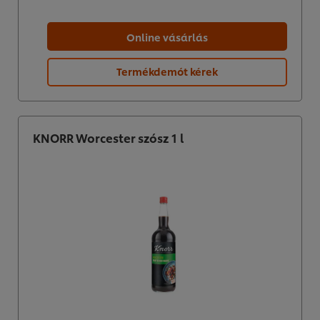
Online vásárlás
Termékdemót kérek
KNORR Worcester szósz 1 l