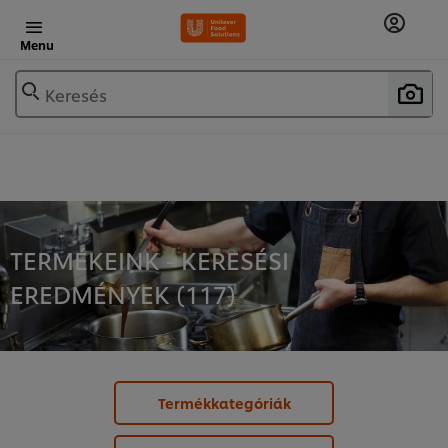
Menu
Keresés
TERMÉKEINK - KERESÉSI
EREDMÉNYEK (
117
)
Termékkategóriák