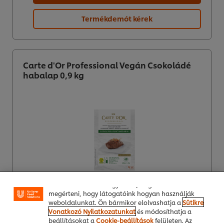
Termékdemót kérek
Carte d'Or Professional Vegán Csokoládé
habalap 0,9 kg
A weboldalon sütiket (és hasonló technológiákat)
használunk a felhasználói élmény javítása érdekében.
A sütik lehetővé teszik egyes weboldal-funkciók
használatát, a közösségi médiában (pl. Facebookon,
Instagramon) való megosztást, és hogy személyre
szabott, érdeklődésének megfelelő üzeneteket,
hirdetéseket mutathassunk Önnek (oldalunkon és
más weboldalakon egyaránt). Segítenek továbbá
megérteni, hogy látogatóink hogyan használják
weboldalunkat. Ön bármikor elolvashatja a
Sütikre
Online vásárlás
Vonatkozó Nyilatkozatunkat
és módosíthatja a
beállításokat a
Cookie-beállítások
felületen. Az