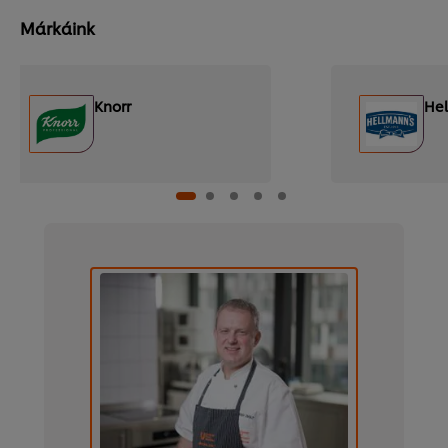
Márkáink
Knorr
Hel