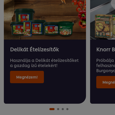
Delikát Ételízesítők
Knorr 
Használja a Delikát ételízesítőket
Próbálja
a gazdag ízű ételekért!
felhaszn
Burgonya
Megnézem!
Megné