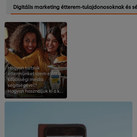
Digitális marketing étterem-tulajdonosoknak és s
Hogyan tartsuk
éttermünket szem előtt a
közösségi média
segítségével?
Hogyan használjuk ki a közösségi média adta lehetőségeket ösztönzésre vagy vendégeink hűségének megőrzésére? Lehetetlennek tű...