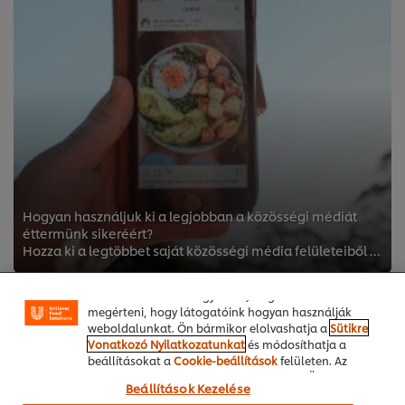
A weboldalon sütiket (és hasonló technológiákat)
használunk a felhasználói élmény javítása érdekében.
A sütik lehetővé teszik egyes weboldal-funkciók
Hogyan használjuk ki a legjobban a közösségi médiát
használatát, a közösségi médiában (pl. Facebookon,
éttermünk sikeréért?
Instagramon) való megosztást, és hogy személyre
Hozza ki a legtöbbet saját közösségi média felületeiből bevált marketing eszközökkel! Mutatjuk a legjobb kommunikációs tippeket...
szabott, érdeklődésének megfelelő üzeneteket,
hirdetéseket mutathassunk Önnek (oldalunkon és
más weboldalakon egyaránt). Segítenek továbbá
megérteni, hogy látogatóink hogyan használják
weboldalunkat. Ön bármikor elolvashatja a
Sütikre
Vonatkozó Nyilatkozatunkat
és módosíthatja a
beállításokat a
Cookie-beállítások
felületen. Az
"Engedélyezem" gomb megnyomásával Ön hozzájárul
Beállítások Kezelése
a sütik használatához.