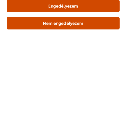
Engedélyezem
Nem engedélyezem
Főoldal
Séf inspirációk
Receptek
Termékek
Rólunk
Hírlevél feliratkozás
Cookie-beállítások
Válassza ki az országát
Please Recycle