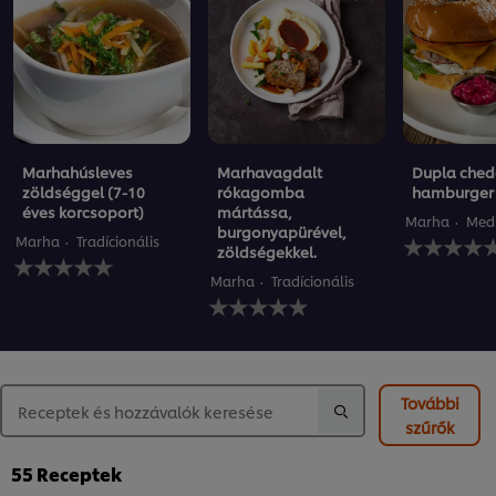
Marhahúsleves
Marhavagdalt
Dupla ched
zöldséggel (7-10
rókagomba
hamburger
éves korcsoport)
mártássa,
Marha
Medi
burgonyapürével,
Nem
Marha
Tradícionális
zöldségekkel.
Nem
küldtek
küldtek
be
Marha
Tradícionális
be
Nem
értékelést
értékelést
küldtek
ehhez
ehhez
be
a(z)
a(z)
értékelést
recipe
recipe
ehhez
elemhez
elemhez
a(z)
További
recipe
szűrők
elemhez
55
Receptek