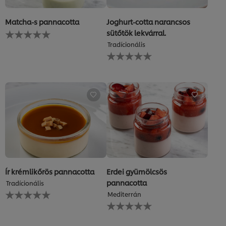
Matcha-s pannacotta
Joghurt-cotta narancsos
Nem
sütőtök lekvárral.
küldtek
Tradícionális
be
Nem
értékelést
küldtek
ehhez
be
a(z)
értékelést
recipe
ehhez
elemhez
a(z)
recipe
elemhez
Ír krémlikőrös pannacotta
Erdei gyümölcsös
pannacotta
Tradícionális
Nem
Mediterrán
küldtek
Nem
be
küldtek
értékelést
be