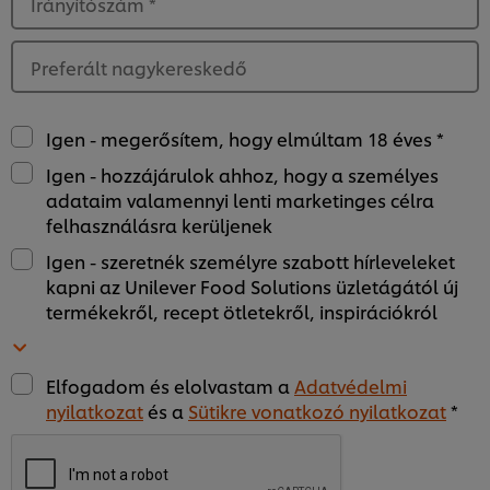
Irányítószám
*
Preferált nagykereskedő
Igen - megerősítem, hogy elmúltam 18 éves *
Igen - hozzájárulok ahhoz, hogy a személyes
adataim valamennyi lenti marketinges célra
felhasználásra kerüljenek
Igen - szeretnék személyre szabott hírleveleket
kapni az Unilever Food Solutions üzletágától új
termékekről, recept ötletekről, inspirációkról
Elfogadom és elolvastam a
Adatvédelmi
nyilatkozat
és a
Sütikre vonatkozó nyilatkozat
*