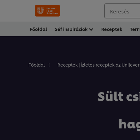
Keresés
Főoldal
Séf inspirációk
Receptek
Ter
Főoldal
Receptek | Ízletes receptek az Unilever
Sült c
hag