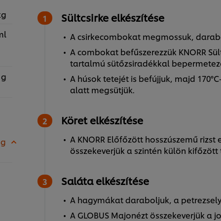
kg
Sültcsirke elkészítése
ml
A csirkecombokat megmossuk, darabo
A combokat befűszerezzük KNORR Sültc
tartalmú sütőzsiradékkal bepermetezet
 g
A húsok tetejét is befújjuk, majd 170°
alatt megsütjük.
Köret elkészítése
A KNORR Előfőzött hosszúszemű rizst e
 g
összekeverjük a szintén külön kifőzött 
Saláta elkészítése
A hagymákat daraboljuk, a petrezsel
A GLOBUS Majonézt összekeverjük a jo