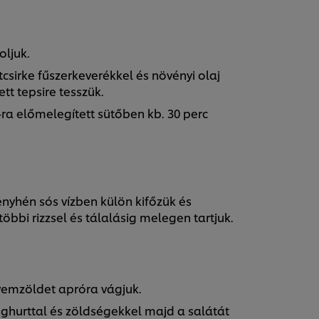
ljuk.
sirke fűszerkeverékkel és növényi olaj
t tepsire tesszük.
C-ra előmelegített sütőben kb. 30 perc
nyhén sós vízben külön kifőzük és
többi rizzsel és tálalásig melegen tartjuk.
yemzöldet apróra vágjuk.
ghurttal és zöldségekkel majd a salátát