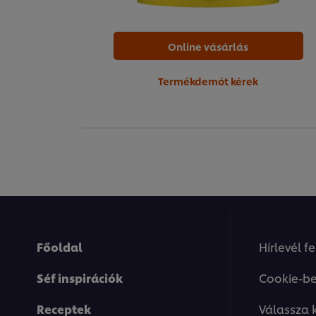
Online vásárlás
Termékdemót kérek
Főoldal
Hírlevél f
Séf inspirációk
Cookie-be
Receptek
Válassza 