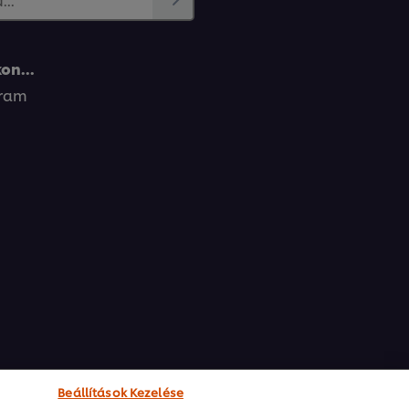
on...
gram
Beállítások Kezelése