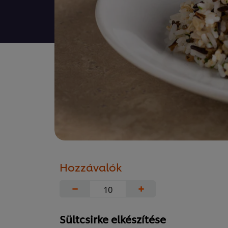
Hozzávalók
−
+
Sültcsirke elkészítése