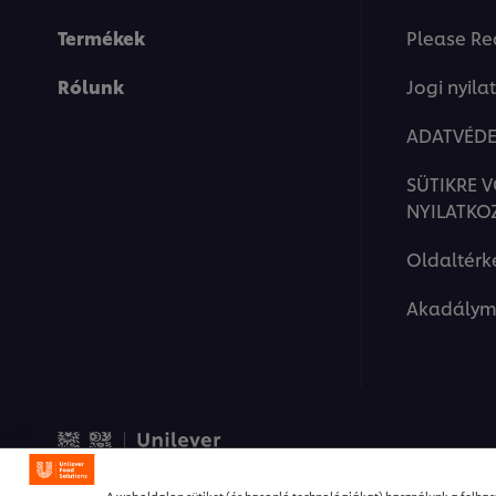
Termékek
Please Re
Rólunk
Jogi nyila
ADATVÉDE
SÜTIKRE 
NYILATKO
Oldaltérk
Akadálym
© 2026 Unilever Food Solut
A weboldalon sütiket (és hasonló technológiákat) használunk a felhasz