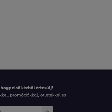
 hogy első kézből értesülj!
kkel, promóciókkal, ötletekkel és
..