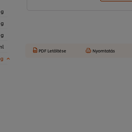
 g
 g
 g
ml
PDF Letöltése
Nyomtatás
 g