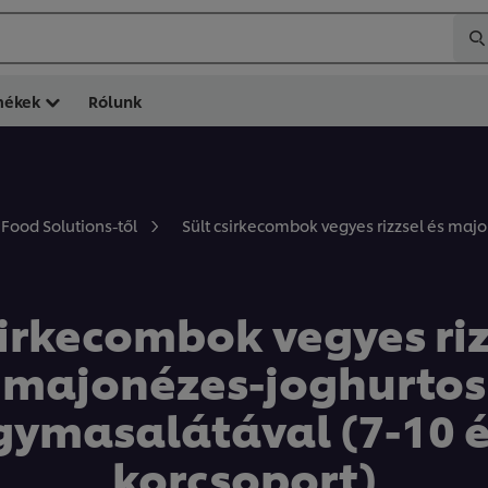
mékek
Rólunk
Sült csirkecombok vegyes rizzsel és maj
 Food Solutions-től
sirkecombok vegyes riz
majonézes-joghurtos
ymasalátával (7-10 
korcsoport)