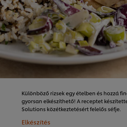
Különböző rizsek egy ételben és hozzá f
gyorsan elkészíthető! A receptet készített
Solutions közétkeztetésért felelős séfje.
Elkészítés