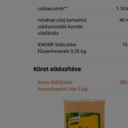
csirkecomb**
1.10 
növényi olaj tartalmú
40 
sütőzsiradék kombi
sütőkhőz
KNORR Sültcsirke
15
fűszerkeverék 0,35 kg
Köret elkészítése
Knorr Előfőzött
300
hosszúszemű rizs 5 kg