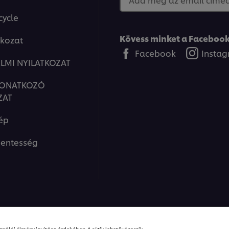
cycle
Kövess minket a Facebook
tkozat
Facebook
Insta
LMI NYILATKOZAT
VONATKOZÓ
ZAT
ép
entesség
ions I Minden jog fenntartva
nálói élmény javítása érdekében. A sütik lehetővé teszik