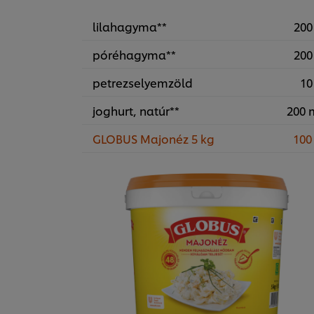
lilahagyma**
200
póréhagyma**
200
petrezselyemzöld
10
joghurt, natúr**
200 
GLOBUS Majonéz 5 kg
100