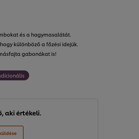
ecombokat és a hagymasalátát.
 hogy különböző a főzési idejük.
másfajta gabonákat is!
adícionális
 aki értékeli.
lküldése