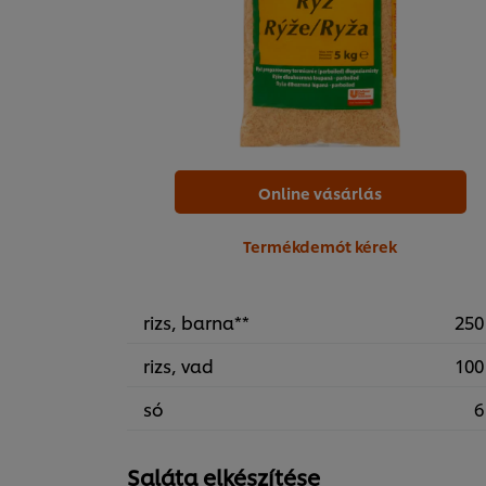
Online vásárlás
Termékdemót kérek
rizs, barna**
250
rizs, vad
100
só
6
Saláta elkészítése