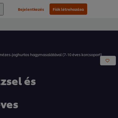
Bejelentkezés
Fiók létrehozása
onézes-joghurtos hagymasalátával (7-10 éves korcsoport)
zsel és
éves