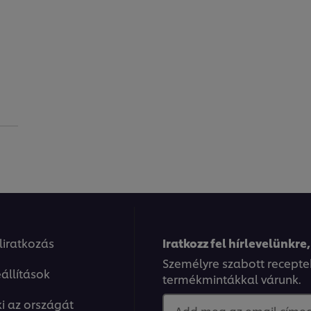
eliratkozás
Iratkozz fel hírlevelünkre,
Személyre szabott recepte
állítások
termékmintákkal várunk.
ki az országát
Add meg az email címed.