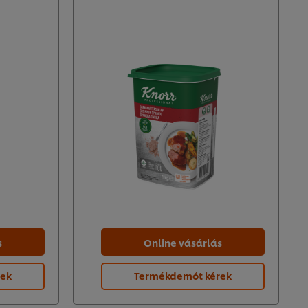
s
Online vásárlás
rek
Termékdemót kérek