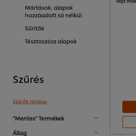
sajt má
Mártások, alapok
hozzáadott só nélkül
Sűrítők
Tésztaszósz alapok
Szűrés
Szűrők törlése
"Mentes" Termékek
Állag