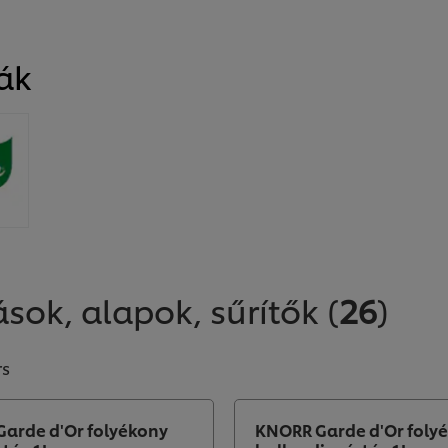
ák
sok, alapok, sűrítők
(
26
)
rs
arde d'Or folyékony
KNORR Garde d'Or foly