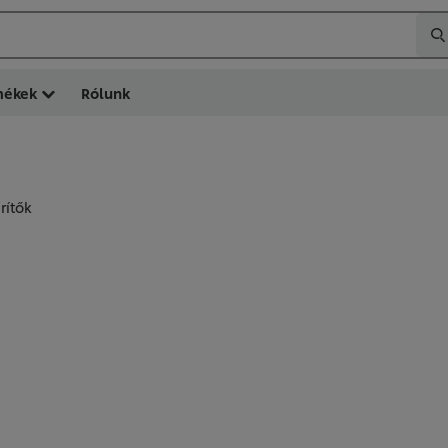
mékek
Rólunk
rítők
ŰRÍTŐK (
26
)