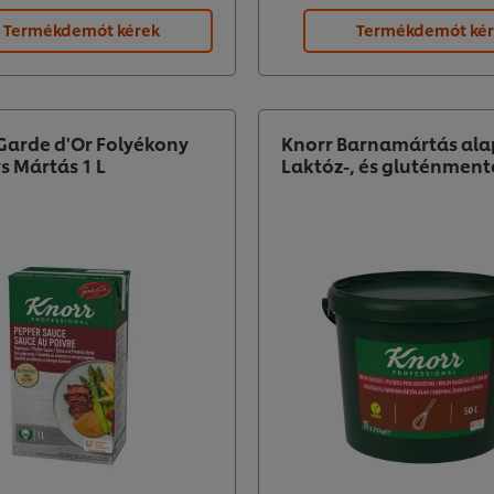
Termékdemót kérek
Termékdemót ké
arde d'Or Folyékony
Knorr Barnamártás ala
s Mártás 1 L
Laktóz-, és gluténment