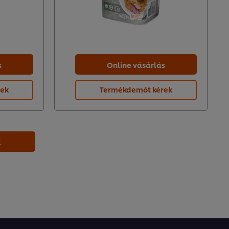
s
Online vásárlás
rek
Termékdemót kérek
k