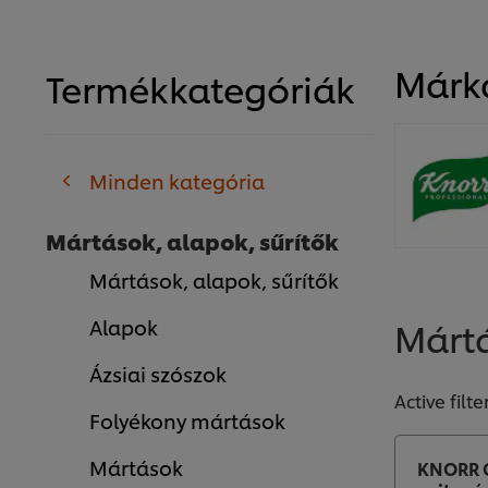
Márk
Termékkategóriák
Minden kategória
Mártások, alapok, sűrítők
Mártások, alapok, sűrítők
Mártá
Alapok
Ázsiai szószok
Active filte
Folyékony mártások
Mártások
KNORR G