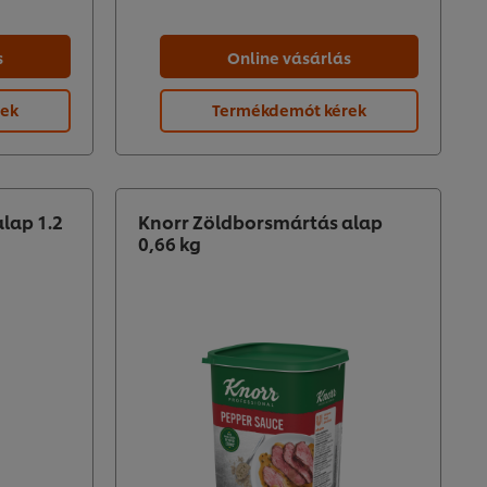
s
Online vásárlás
rek
Termékdemót kérek
lap 1.2
Knorr Zöldborsmártás alap
0,66 kg