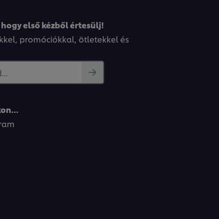
 hogy első kézből értesülj!
kkel, promóciókkal, ötletekkel és
..
on...
gram