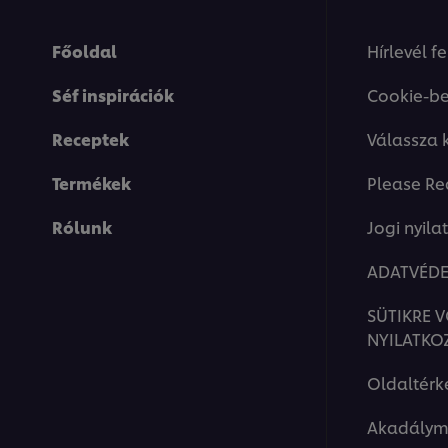
Főoldal
Hírlevél f
Séf inspirációk
Cookie-be
Receptek
Válassza 
Termékek
Please Re
Rólunk
Jogi nyila
ADATVÉDE
SÜTIKRE 
NYILATKO
Oldaltérk
Akadálym