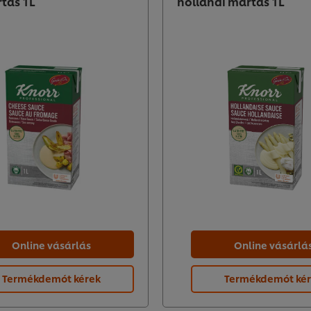
rtás 1L
hollandi mártás 1L
Online vásárlás
Online vásárlá
Termékdemót kérek
Termékdemót ké