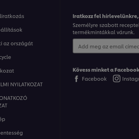
eliratkozás
Iratkozz fel hírlevelünkre,
Személyre szabott recepte
állítások
termékmintákkal várunk.
ki az országát
Add meg az email címed.
cycle
Kövess minket a Facebook
tkozat
Facebook
Insta
LMI NYILATKOZAT
VONATKOZÓ
ZAT
ép
entesség