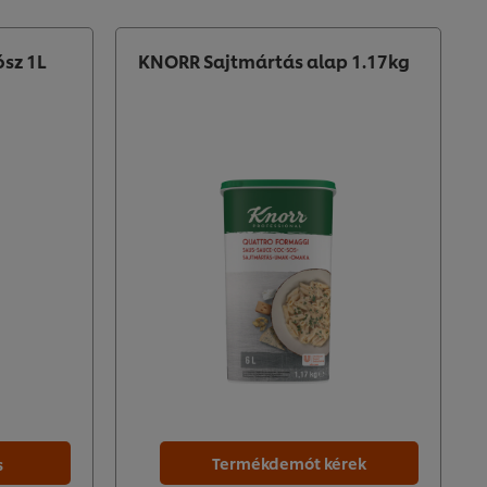
ósz 1L
KNORR Sajtmártás alap 1.17kg
Termékdemót kérek
s