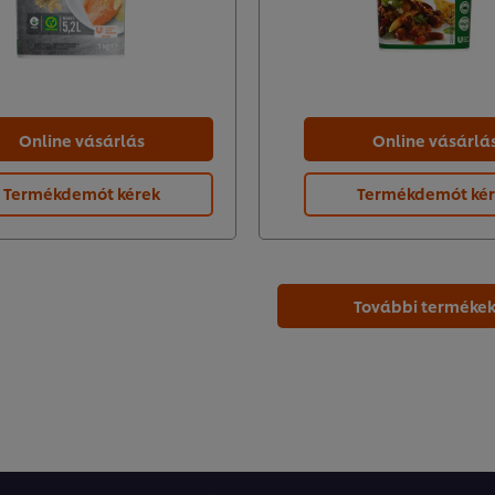
Online vásárlás
Online vásárlá
Termékdemót kérek
Termékdemót ké
További terméke