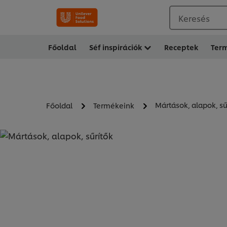
Keresés
Főoldal
Séf inspirációk
Receptek
Ter
Mártások, alapok, sű
Főoldal
Termékeink
MÁRTÁSOK, ALAPOK, S