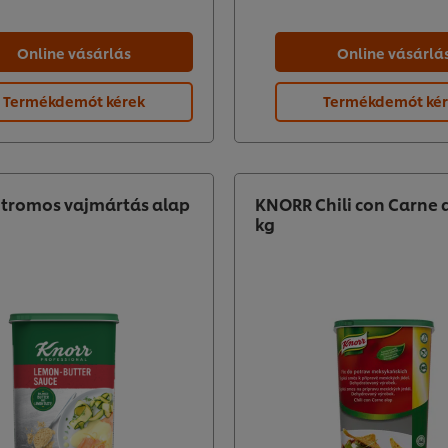
Online vásárlás
Online vásárlá
Termékdemót kérek
Termékdemót ké
itromos vajmártás alap
KNORR Chili con Carne a
kg