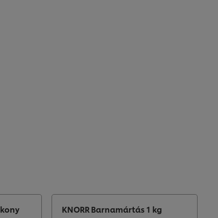
ékony
KNORR Barnamártás 1 kg