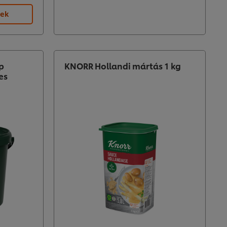
rek
p
KNORR Hollandi mártás 1 kg
es