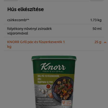
Hús elkészítése
csirkecomb**
1.73 kg
folyékony növényi zsiradék
50 ml
vajaromával
KNORR Grill pác és fűszerkeverék 1
25 g
kg