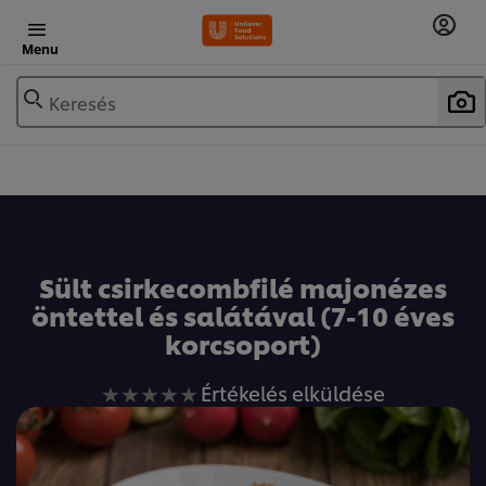
Menu
Keresés
Sült csirkecombfilé majonézes
öntettel és salátával (7-10 éves
korcsoport)
Nem
Értékelés elküldése
küldtek
be
értékelést