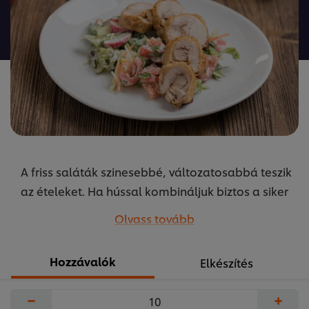
ehhez
a(z)
recipe
elemhez
A friss saláták szinesebbé, változatosabbá teszik
az ételeket. Ha hússal kombináljuk biztos a siker
a fogyasztók körében! A receptet készítette
Olvass tovább
Szikora Péter az Unilever Food Solutions
közétkeztetésért felelés séfje.
Hozzávalók
Elkészítés
...
−
+