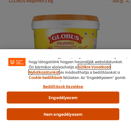
GLOBUS Majonéz 5 kg
300 g
A weboldalon sütiket (és hasonló technológiákat)
használunk a felhasználói élmény javítása érdekében. A
sütik lehetővé teszik egyes weboldal-funkciók
használatát, a közösségi médiában (pl. Facebookon,
Instagramon) való megosztást, és hogy személyre
szabott, érdeklődésének megfelelő üzeneteket,
hirdetéseket mutathassunk Önnek (oldalunkon és más
weboldalakon egyaránt). Segítenek továbbá megérteni,
hogy látogatóink hogyan használják weboldalunkat.
Ön bármikor elolvashatja a
Sütikre Vonatkozó
Nyilatkozatunkat
és módosíthatja a beállításokat a
Cookie-beállítások
felületen. Az "Engedélyezem" gomb
megnyomásával Ön hozzájárul a sütik használatához.
Beállítások Kezelése
Online vásárlás
Engedélyezem
Termékdemót kérek
Nem engedélyezem
petrezselyemzöld
20 g