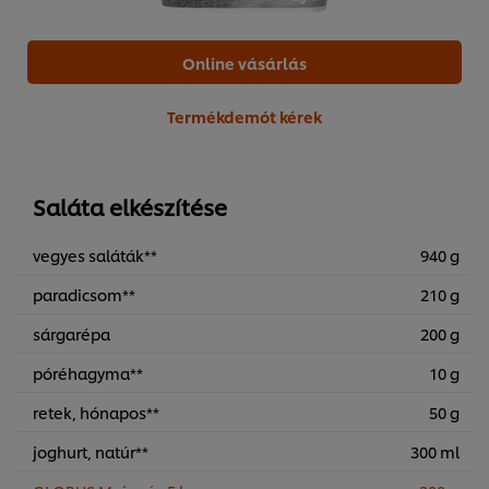
Online vásárlás
Termékdemót kérek
Saláta elkészítése
vegyes saláták**
940 g
paradicsom**
210 g
sárgarépa
200 g
póréhagyma**
10 g
retek, hónapos**
50 g
joghurt, natúr**
300 ml