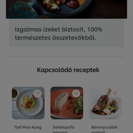
Izgalmas ízeket biztosít, 100%
természetes összetevőkből.
Kapcsolódó receptek
Tod Man Kung
Sertéspofa
Báránycsülök
R
nápolyi
pirított
k
Nem