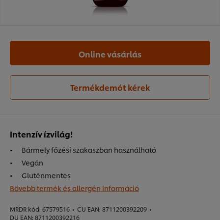
Online vásárlás
Termékdemót kérek
Intenzív ízvilág!
Bármely főzési szakaszban használható
Vegán
Gluténmentes
Bövebb termék és allergén információ
MRDR kód:
67579516
•
CU EAN:
8711200392209
•
DU EAN:
8711200392216