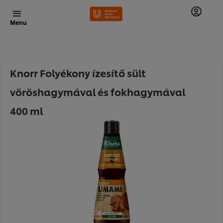
Menu
Knorr Folyékony ízesítő sült
vöröshagymával és fokhagymával
400 ml