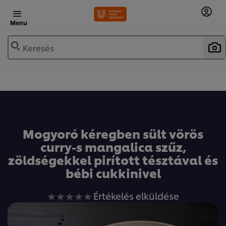
Menu
Keresés
Mogyoró kéregben sült vörös
curry-s mangalica szűz,
zöldségekkel pirított tésztával és
bébi cukkinivel
Nem
Értékelés elküldése
küldtek
be