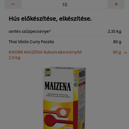
−
+
Hús előkészítése, elkészítése.
sertés szűzpecsenye*
2.35 kg
Thai Vörös Curry Paszta
80 g
KNORR MAIZENA Kukoricakeményítő
80 g
2,5 kg