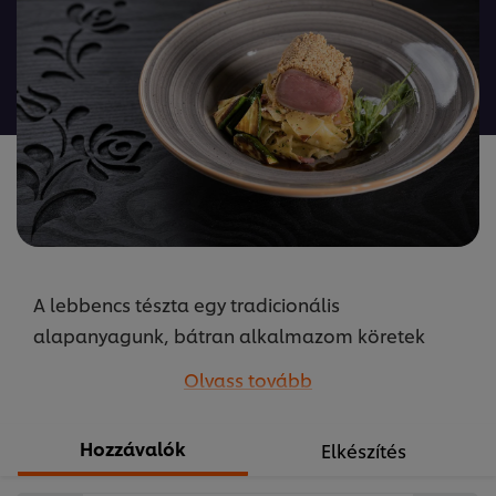
értékelést
ehhez
a(z)
recipe
elemhez
A lebbencs tészta egy tradicionális
alapanyagunk, bátran alkalmazom köretek
elkészítésénél. A távol-keleti ízvilággal
Olvass tovább
harmonizáló főételt készíthettem ezzel az
egyszerű tésztával. Bennó László
Hozzávalók
Elkészítés
...