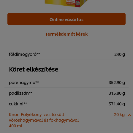
Online vásárlás
Termékdemót kérek
földimogyoró**
240 g
Köret elkészítése
póréhagyma**
352.90 g
padlizsán**
315.80 g
cukkini**
571.40 g
Knorr Folyékony ízesítő sült
20 kg
vöröshagymával és fokhagymával
400 ml