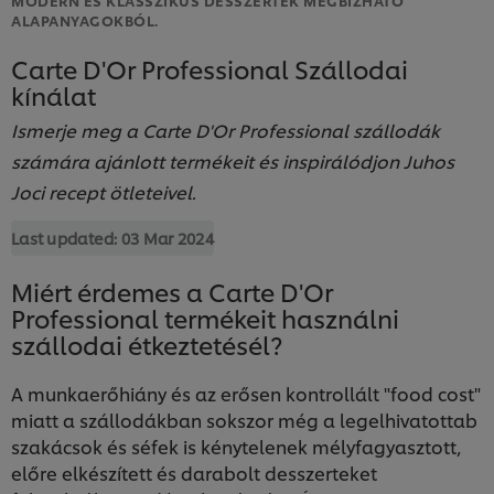
ALAPANYAGOKBÓL.
Carte D'Or Professional Szállodai
kínálat
Ismerje meg a Carte D'Or Professional szállodák
számára ajánlott termékeit és inspirálódjon Juhos
Joci recept ötleteivel.
Last updated:
03 Mar 2024
Miért érdemes a Carte D'Or
Professional termékeit használni
szállodai étkeztetésél?
A munkaerőhiány és az erősen kontrollált "food cost"
miatt a szállodákban sokszor még a legelhivatottab
szakácsok és séfek is kénytelenek mélyfagyasztott,
előre elkészített és darabolt desszerteket