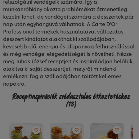
felszolgálni vendégeik számára. Így a
munkaerőhiány okozta problémákat átmenetileg
kezelni lehet, de vendégei számára a desszertek pár
nap után egyhangúvá válhatnak. A Carte D'Or
Professional termékek használatával változatos
desszert kínálatot alakíthat ki szállodájában,
kevesebb idő, energia és alapanyag felhasználással
és még vendégei elégedettségét is növelheti. Nézze
meg Juhos József receptjeit és inspirálódjon belőlük,
alakítsa ki saját desszertjét, melyről mindenki
emlékezni fog a szállodájában töltött kellemes
napokra.
Receptinspirációk svédasztalos étkeztetéshez
(13)