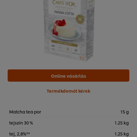
Online vásárlás
Termékdemót kérek
Matcha tea por
15 g
tejszín 30 %
1.25 kg
tej, 2,8%**
1.25 kg