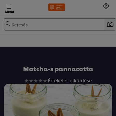
Menu
Keresés
Matcha-s pannacotta
Nem
Értékelés elküldése
küldtek
be
értékelést
ehhez
a(z)