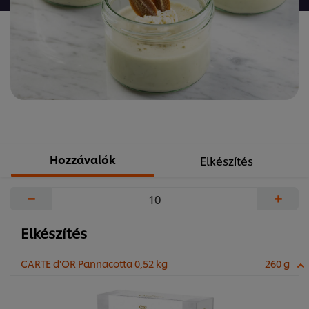
recipe
elemhez
Hozzávalók
Elkészítés
−
+
Elkészítés
CARTE d'OR Pannacotta 0,52 kg
260 g