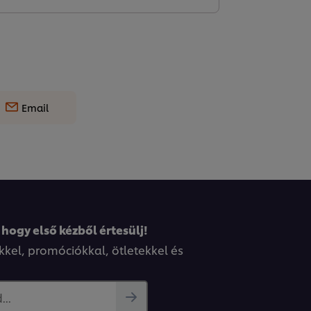
Email
 hogy első kézből értesülj!
kkel, promóciókkal, ötletekkel és
..