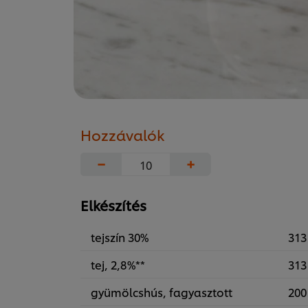
Hozzávalók
−
+
Elkészítés
tejszín 30%
313
tej, 2,8%**
313
gyümölcshús, fagyasztott
200