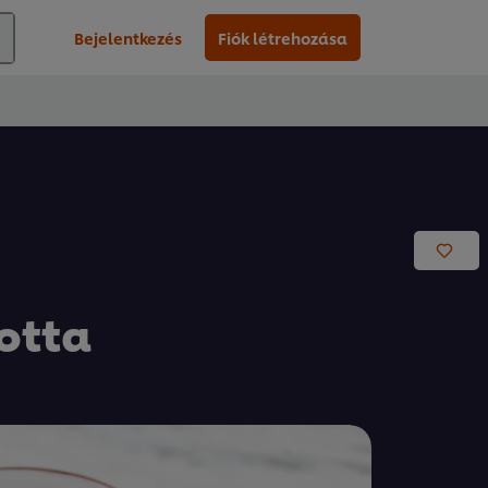
Bejelentkezés
Fiók létrehozása
otta