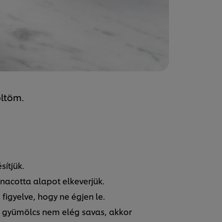
öltöm.
sítjük.
annacotta alapot elkeverjük.
figyelve, hogy ne égjen le.
a gyümölcs nem elég savas, akkor