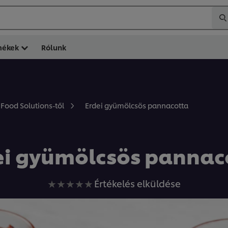
mékek
Rólunk
Erdei gyümölcsös pannacotta
 Food Solutions-től
ei gyümölcsös pannac
Nem
Értékelés elküldése
küldtek
be
értékelést