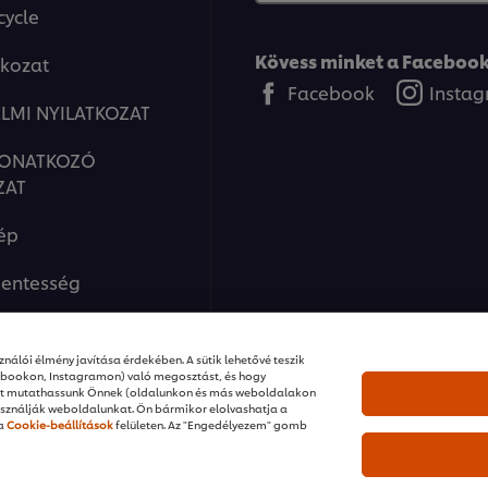
cycle
Kövess minket a Facebook
tkozat
Facebook
Insta
LMI NYILATKOZAT
VONATKOZÓ
ZAT
ép
entesség
nálói élmény javítása érdekében. A sütik lehetővé teszik
ebookon, Instagramon) való megosztást, és hogy
ket mutathassunk Önnek (oldalunkon és más weboldalakon
sználják weboldalunkat. Ön bármikor elolvashatja a
 a
Cookie-beállítások
felületen. Az "Engedélyezem" gomb
ions I Minden jog fenntartva