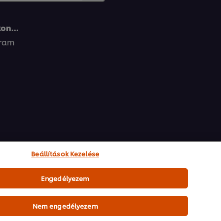
on...
gram
Beállítások Kezelése
Engedélyezem
Nem engedélyezem