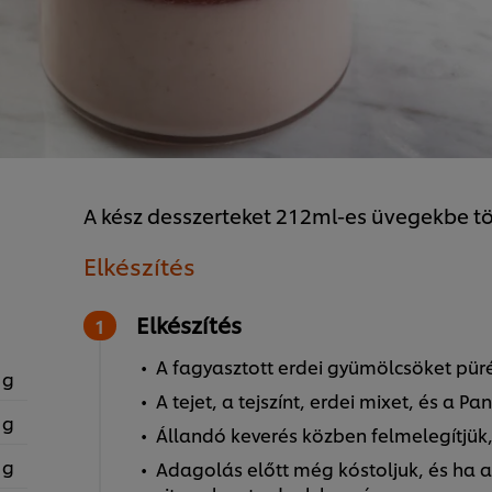
A kész desszerteket 212ml-es üvegekbe t
Elkészítés
Elkészítés
A fagyasztott erdei gyümölcsöket püré
 g
A tejet, a tejszínt, erdei mixet, és a P
 g
Állandó keverés közben felmelegítjük, 
 g
Adagolás előtt még kóstoljuk, és ha 