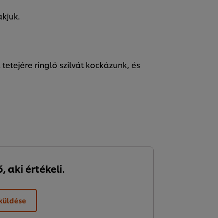
kjuk.
etejére ringló szilvát kockázunk, és
 aki értékeli.
lküldése