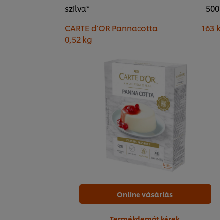
szilva*
500
CARTE d'OR Pannacotta
163 
0,52 kg
Online vásárlás
Termékdemót kérek