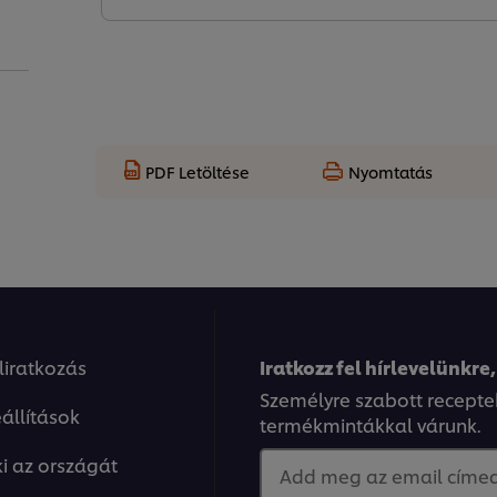
PDF Letöltése
Nyomtatás
eliratkozás
Iratkozz fel hírlevelünkre,
Személyre szabott recepte
állítások
termékmintákkal várunk.
ki az országát
Add meg az email címed.