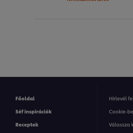
Főoldal
Hírlevél f
Séf inspirációk
Cookie-be
Receptek
Válassza 