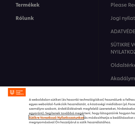
Termékek
Please Re
Rólunk
Jogi nyila
ADATVÉDE
SÜTIKRE 
NYILATKO
Oldaltérk
Akadálym
A weboldalon sütiket (és hasonló technológiákat) használunk a felhasz
egyes weboldal-funkciók használatát, a közösségi médiában (pl. Fac
személyre szabott, érdeklődésének megfelelő üzeneteket, hirdetése
egyaránt). Segítenek továbbá megérteni, hogy látogatóink hogyan ha
Sütikre Vonatkozó Nyilatkozatunkat
és módosíthatja a beállításokat
megnyomásával Ön hozzájárul a sütik használatához.
© 2026 Unilever Food Solut