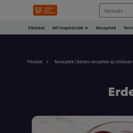
Keresés
Főoldal
Séf inspirációk
Receptek
Ter
Főoldal
Receptek | Ízletes receptek az Unilever
Erd