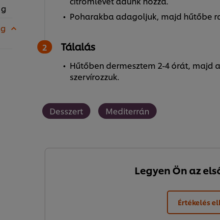
citromlevet adunk hozzá.
 g
Poharakba adagoljuk, majd hűtőbe ra
kg
Tálalás
Hűtőben dermesztem 2-4 órát, majd a t
szervírozzuk.
Desszert
Mediterrán
Legyen Ön az első,
Értékelés e