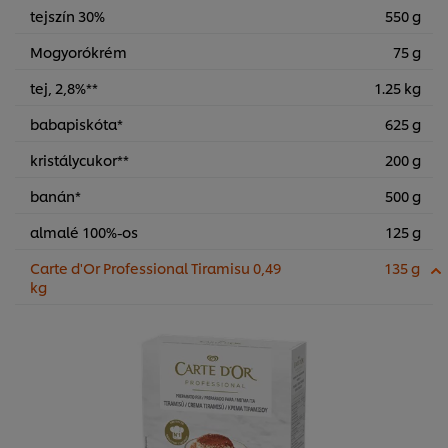
tejszín 30%
550 g
Mogyorókrém
75 g
tej, 2,8%**
1.25 kg
babapiskóta*
625 g
kristálycukor**
200 g
banán*
500 g
almalé 100%-os
125 g
Carte d'Or Professional Tiramisu 0,49
135 g
kg