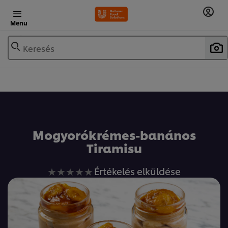
Menu
Keresés
Mogyorókrémes-banános
Tiramisu
Nem
Értékelés elküldése
küldtek
be
értékelést
ehhez