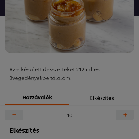
a(z)
recipe
elemhez
Az elkészített desszerteket 212 ml-es
üvegedényekbe tálalom.
Hozzávalók
Elkészítés
−
+
Elkészítés