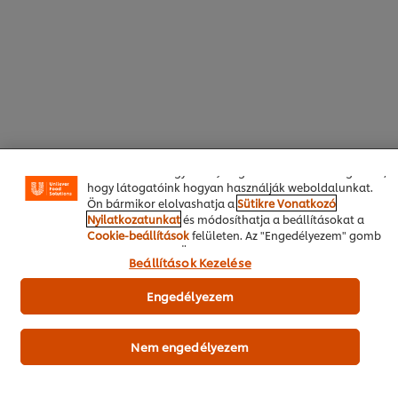
A weboldalon sütiket (és hasonló technológiákat)
használunk a felhasználói élmény javítása érdekében. A
sütik lehetővé teszik egyes weboldal-funkciók
használatát, a közösségi médiában (pl. Facebookon,
Instagramon) való megosztást, és hogy személyre
szabott, érdeklődésének megfelelő üzeneteket,
hirdetéseket mutathassunk Önnek (oldalunkon és más
weboldalakon egyaránt). Segítenek továbbá megérteni,
hogy látogatóink hogyan használják weboldalunkat.
Főoldal
Ön bármikor elolvashatja a
Sütikre Vonatkozó
Nyilatkozatunkat
és módosíthatja a beállításokat a
Séf inspirációk
Cookie-beállítások
felületen. Az "Engedélyezem" gomb
megnyomásával Ön hozzájárul a sütik használatához.
Beállítások Kezelése
Receptek
Engedélyezem
Termékek
Rólunk
Nem engedélyezem
Hírlevél feliratkozás