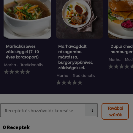
Marhahúsleves
Marhavagdalt
Dupla ched
zöldséggel (7-10
rókagomba
hamburger
éves korcsoport)
mártássa,
Marha
Medi
burgonyapürével,
Nem
Marha
Tradícionális
zöldségekkel.
Nem
küldtek
küldtek
be
Marha
Tradícionális
be
Nem
értékelést
értékelést
küldtek
ehhez
ehhez
be
a(z)
a(z)
értékelést
recipe
recipe
ehhez
elemhez
elemhez
a(z)
További
recipe
szűrők
elemhez
0
Receptek