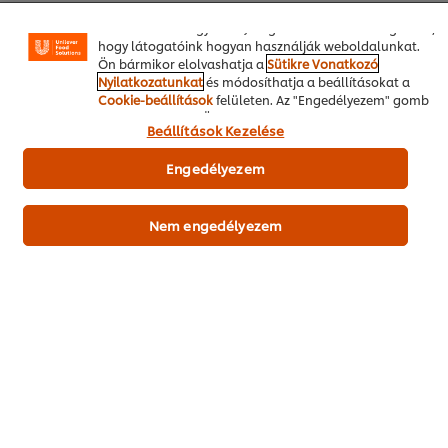
Fogas*
1.80 kg
hirdetéseket mutathassunk Önnek (oldalunkon és más
weboldalakon egyaránt). Segítenek továbbá megérteni,
folyékony növényi zsiradék
100 ml
hogy látogatóink hogyan használják weboldalunkat.
vajaromával
Ön bármikor elolvashatja a
Sütikre Vonatkozó
Nyilatkozatunkat
és módosíthatja a beállításokat a
Knorr Folyékony ízesítő
50 g
Cookie-beállítások
felületen. Az "Engedélyezem" gomb
mandarinnal, lime-mal és yuzuval
megnyomásával Ön hozzájárul a sütik használatához.
Beállítások Kezelése
400 ml
Engedélyezem
Nem engedélyezem