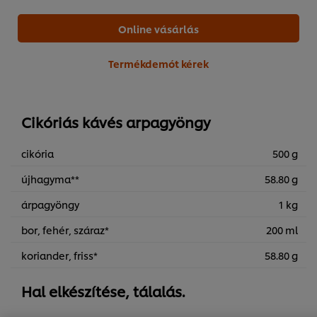
Online vásárlás
Termékdemót kérek
Cikóriás kávés arpagyöngy
cikória
500 g
újhagyma**
58.80 g
árpagyöngy
1 kg
bor, fehér, száraz*
200 ml
A weboldalon sütiket (és hasonló technológiákat)
koriander, friss*
58.80 g
használunk a felhasználói élmény javítása érdekében. A
sütik lehetővé teszik egyes weboldal-funkciók
használatát, a közösségi médiában (pl. Facebookon,
Hal elkészítése, tálalás.
Instagramon) való megosztást, és hogy személyre
szabott, érdeklődésének megfelelő üzeneteket,