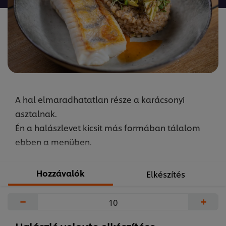
recipe
elemhez
A hal elmaradhatatlan része a karácsonyi
asztalnak.
Én a halászlevet kicsit más formában tálalom
ebben a menüben.
Hozzávalók
Elkészítés
−
+