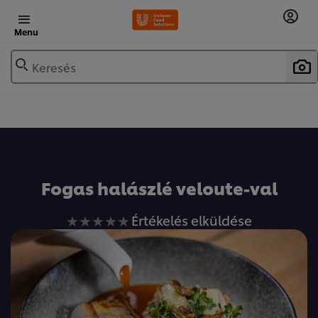
Menu
Keresés
Fogas halászlé veloute-val
Nem
Értékelés elküldése
küldtek
be
értékelést
ehhez
a(z)