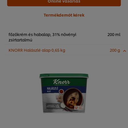
Online vásárlás
Termékdemót kérek
főzőkrém és habalap, 31% növényi
200 ml
zsírtartalmú
KNORR Halászlé alap 0,65 kg
200 g