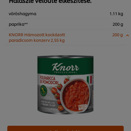
Halászlé veloute elkészítése.
vöröshagyma
1.11 kg
paprika**
200 g
KNORR Hámozott kockázott
200 g
paradicsom konzerv 2,55 kg