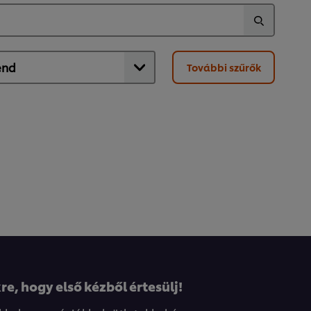
További szűrők
re, hogy első kézből értesülj!