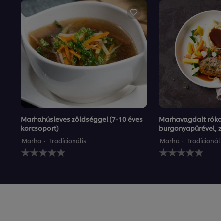
Marhahúsleves zöldséggel (7-10 éves
Marhavagdalt rók
korcsoport)
burgonyapürével, z
Marha
Tradícionális
Marha
Tradícionál
Nem
Nem
küldtek
küldtek
be
be
értékelést
értékelést
ehhez
ehhez
a(z)
a(z)
recipe
recipe
elemhez
elemhez