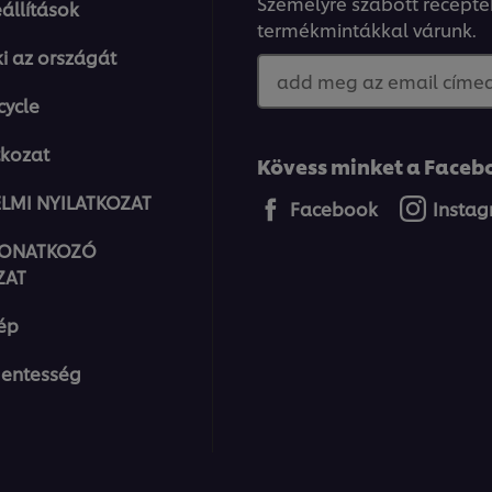
Személyre szabott recepte
állítások
termékmintákkal várunk.
ki az országát
add meg az email címed.
cycle
tkozat
Kövess minket a Facebo
LMI NYILATKOZAT
Facebook
Insta
VONATKOZÓ
ZAT
ép
entesség