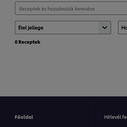
0
Receptek
Főoldal
Hírlevél f