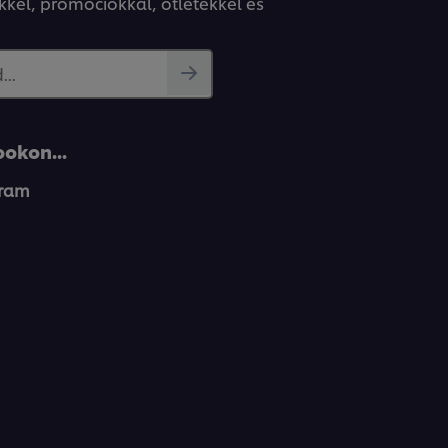
kkel, promóciókkal, ötletekkel és
..
okon...
gram