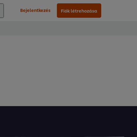
Bejelentkezés
Fiók létrehozása