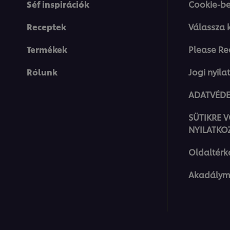
Séf inspirációk
Cookie-be
Receptek
Válassza 
Termékek
Please Re
Rólunk
Jogi nyila
ADATVÉDE
SÜTIKRE 
NYILATKO
Oldaltérk
Akadálym