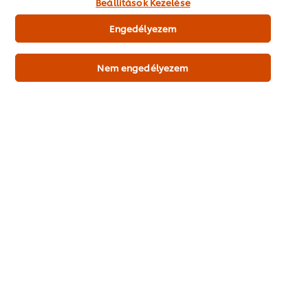
Beállítások Kezelése
a sütik használatához.
Engedélyezem
Nem engedélyezem
6 féle tészta közül választhat