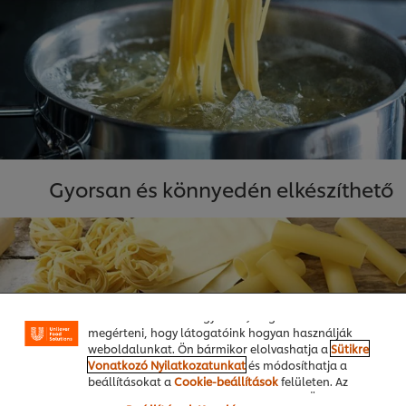
Gyorsan és könnyedén elkészíthető
A weboldalon sütiket (és hasonló technológiákat)
használunk a felhasználói élmény javítása érdekében.
A sütik lehetővé teszik egyes weboldal-funkciók
használatát, a közösségi médiában (pl. Facebookon,
Instagramon) való megosztást, és hogy személyre
szabott, érdeklődésének megfelelő üzeneteket,
hirdetéseket mutathassunk Önnek (oldalunkon és
más weboldalakon egyaránt). Segítenek továbbá
megérteni, hogy látogatóink hogyan használják
weboldalunkat. Ön bármikor elolvashatja a
Sütikre
Vonatkozó Nyilatkozatunkat
és módosíthatja a
beállításokat a
Cookie-beállítások
felületen. Az
"Engedélyezem" gomb megnyomásával Ön hozzájárul