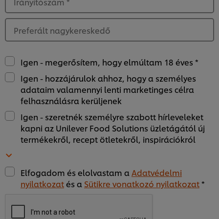
Irányítószám
*
Preferált nagykereskedő
Igen - megerősítem, hogy elmúltam 18 éves *
Igen - hozzájárulok ahhoz, hogy a személyes
adataim valamennyi lenti marketinges célra
felhasználásra kerüljenek
Igen - szeretnék személyre szabott hírleveleket
kapni az Unilever Food Solutions üzletágától új
termékekről, recept ötletekről, inspirációkról
Elfogadom és elolvastam a
Adatvédelmi
nyilatkozat
és a
Sütikre vonatkozó nyilatkozat
*