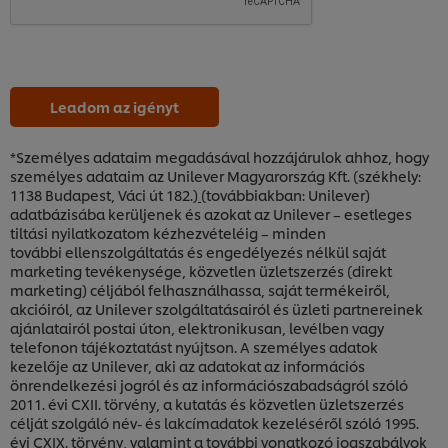
Leadom az igényt
*Személyes adataim megadásával hozzájárulok ahhoz, hogy
személyes adataim az Unilever Magyarország Kft. (székhely:
1138 Budapest, Váci út 182.)
(továbbiakban: Unilever)
adatbázisába kerüljenek és azokat az Unilever – esetleges
tiltási nyilatkozatom kézhezvételéig – minden
további ellenszolgáltatás és engedélyezés nélkül saját
marketing tevékenysége, közvetlen üzletszerzés (direkt
marketing) céljából felhasználhassa, saját termékeiről,
akcióiról, az Unilever szolgáltatásairól és üzleti partnereinek
ajánlatairól postai úton, elektronikusan, levélben vagy
telefonon tájékoztatást nyújtson. A személyes adatok
kezelője az Unilever, aki az adatokat az információs
önrendelkezési jogról és az információszabadságról szóló
2011. évi CXII. törvény, a kutatás és közvetlen üzletszerzés
A weboldalon sütiket (és hasonló technológiákat)
célját szolgáló név- és lakcímadatok kezeléséről szóló 1995.
használunk a felhasználói élmény javítása érdekében.
évi CXIX. törvény, valamint a további vonatkozó jogszabályok