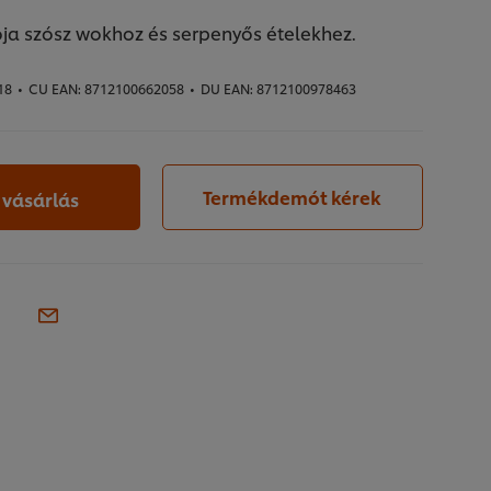
zója szósz wokhoz és serpenyős ételekhez.
18
•
CU EAN:
8712100662058
•
DU EAN:
8712100978463
Termékdemót kérek
 vásárlás