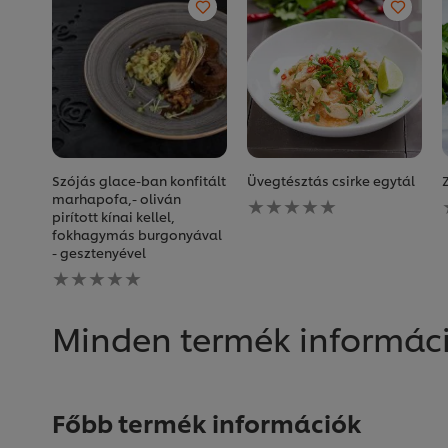
Szójás glace-ban konfitált
Üvegtésztás csirke egytál
Nem
marhapofa,- oliván
küldtek
pirított kínai kellel,
be
fokhagymás burgonyával
értékelést
- gesztenyével
Nem
ehhez
küldtek
a(z)
be
recipe
értékelést
elemhez
Minden termék informác
ehhez
a(z)
recipe
elemhez
Főbb termék információk