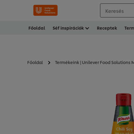
Keresés
Főoldal
Séf inspirációk
Receptek
Ter
Főoldal
Termékeink | Unilever Food Solutions