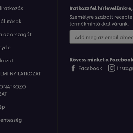
eliratkozás
Iratkozz fel hírlevelünkre,
Személyre szabott recepte
állítások
termékmintákkal várunk.
ki az országát
Add meg az email címed.
cycle
Kövess minket a Facebook
tkozat
Facebook
Insta
LMI NYILATKOZAT
VONATKOZÓ
ZAT
ép
entesség