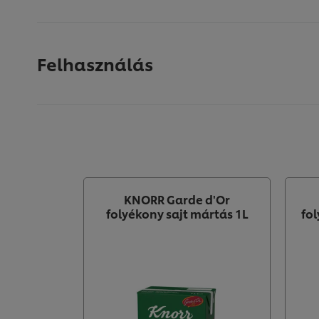
Felhasználás
KNORR Garde d'Or
folyékony sajt mártás 1L
fo