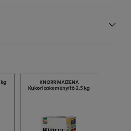
 kg
KNORR MAIZENA
Knorr Ja
Kukoricakeményítő 2,5 kg