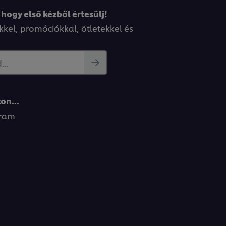
 hogy első kézből értesülj!
kkel, promóciókkal, ötletekkel és
..
on...
gram