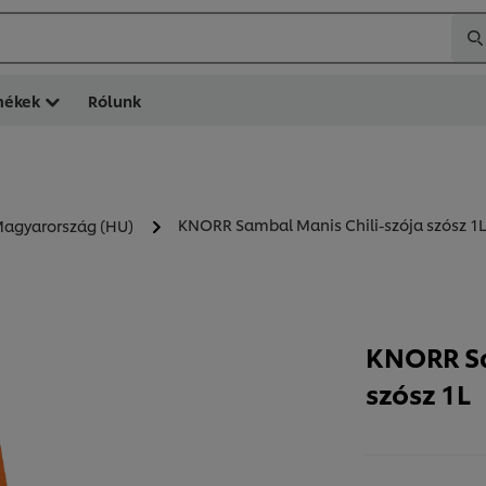
mékek
Rólunk
KNORR Sambal Manis Chili-szója szósz 1L
 Magyarország (HU)
KNORR Sa
szósz 1L