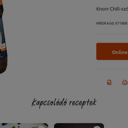
Knorr Chili-s
MRDR kód:
671868
Online
Kapcsolódó receptek