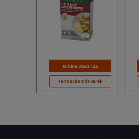
Online vásárlás
Termékdemót kérek