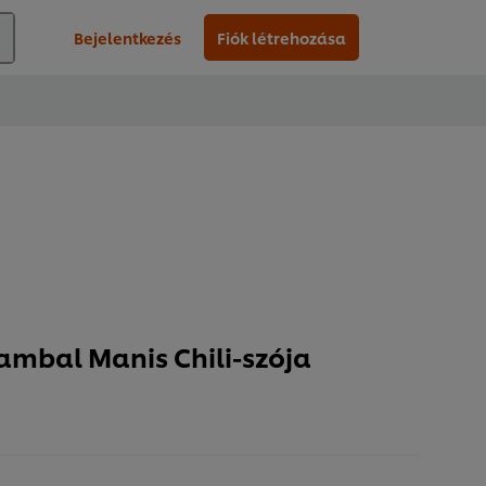
Bejelentkezés
Fiók létrehozása
mbal Manis Chili-szója