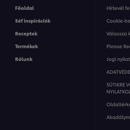
Főoldal
Hírlevél f
Séf inspirációk
Cookie-be
Receptek
Válassza 
Termékek
Please Re
Rólunk
Jogi nyila
ADATVÉDE
SÜTIKRE 
NYILATKO
Oldaltérk
Akadálym