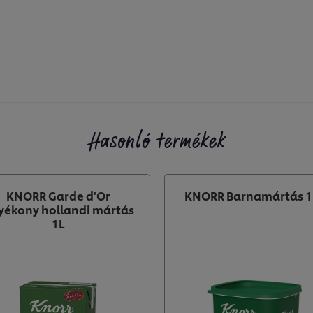
Hasonló termékek
KNORR Garde d'Or
KNORR Barnamártás 1
lyékony hollandi mártás
1L