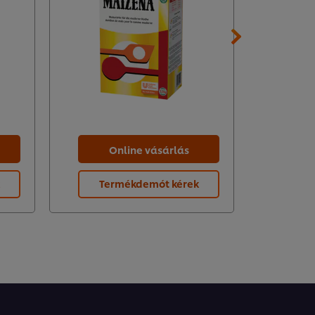
Online vásárlás
O
Termékdemót kérek
Te