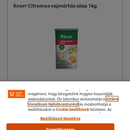
Knorr Citromos vajmártás alap 1kg
A weboldalon sütiket (és hasonló technológiákat)
használunk a felhasználói élmény javítása érdekében.
A sütik lehetővé teszik egyes weboldal-funkciók
használatát, a közösségi médiában (pl. Facebookon,
Instagramon) való megosztást, és hogy személyre
szabott, érdeklődésének megfelelő üzeneteket,
hirdetéseket mutathassunk Önnek (oldalunkon és
Online vásárlás
más weboldalakon egyaránt). Segítenek továbbá
megérteni, hogy látogatóink hogyan használják
weboldalunkat. Ön bármikor elolvashatja a
Sütikre
Termékdemót kérek
Vonatkozó Nyilatkozatunkat
és módosíthatja a
beállításokat a
Cookie-beállítások
felületen. Az
"Engedélyezem" gomb megnyomásával Ön hozzájárul
Beállítások Kezelése
a sütik használatához.
Knorr Zöldborsmártás alap 0,66 kg
Engedélyezem