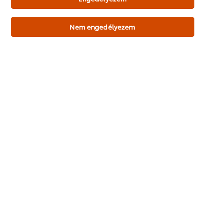
Nem engedélyezem
Online vásárlás
Termékdemót kérek
KNORR Demi-glace mártásalap 1,1 kg