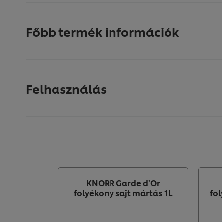
Főbb termék információk
Felhasználás
KNORR Garde d'Or
folyékony sajt mártás 1L
fo