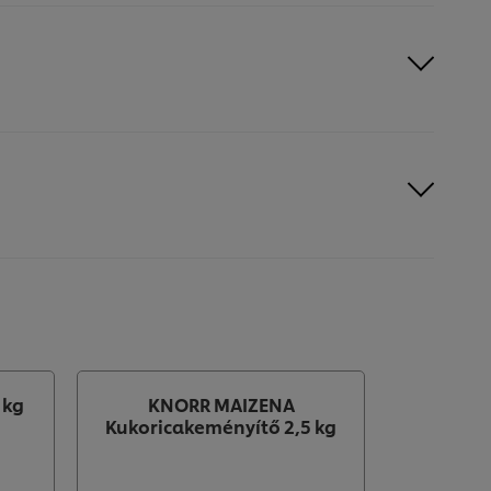
 kg
KNORR MAIZENA
Knorr Ja
Kukoricakeményítő 2,5 kg