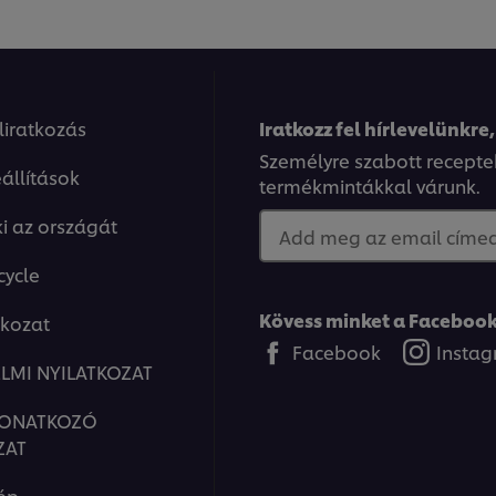
eliratkozás
Iratkozz fel hírlevelünkre,
Személyre szabott recepte
állítások
termékmintákkal várunk.
ki az országát
Add meg az email címed.
cycle
Kövess minket a Facebook
tkozat
Facebook
Insta
LMI NYILATKOZAT
VONATKOZÓ
ZAT
ép