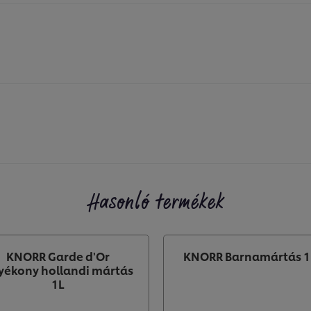
Hasonló termékek
KNORR Garde d'Or
KNORR Barnamártás 1
lyékony hollandi mártás
1L