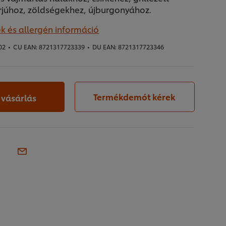
rjúhoz, zöldségekhez, újburgonyához.
k és allergén információ
02
•
CU EAN:
8721317723339
•
DU EAN:
8721317723346
Termékdemót kérek
 vásárlás