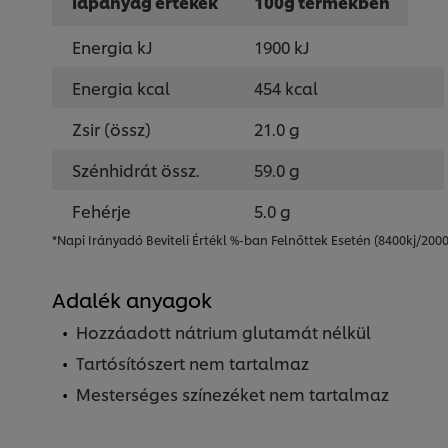
Tápanyag értékek
100g termékben
Energia kJ
1900 kJ
Energia kcal
454 kcal
Zsir (össz)
21.0 g
Szénhidrát össz.
59.0 g
Fehérje
5.0 g
*Napi Irányadó Beviteli Értékl %-ban Felnőttek Esetén (8400kj/2000
Adalék anyagok
Hozzáadott nátrium glutamát nélkül
Tartósítószert nem tartalmaz
Mesterséges színezéket nem tartalmaz