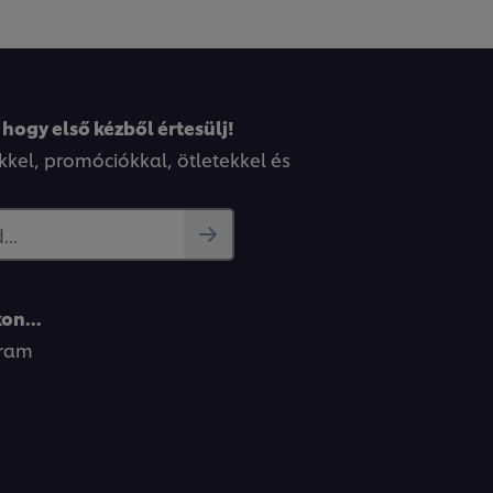
 hogy első kézből értesülj!
kkel, promóciókkal, ötletekkel és
..
on...
gram