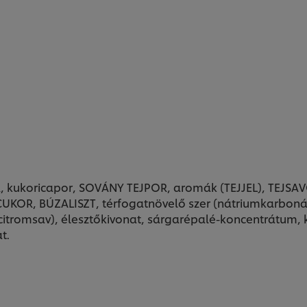
, kukoricapor, SOVÁNY TEJPOR, aromák (TEJJEL), TEJSAVÓ
JCUKOR, BÚZALISZT, térfogatnövelő szer (nátriumkarbonát
 (citromsav), élesztőkivonat, sárgarépalé-koncentrátum
t.