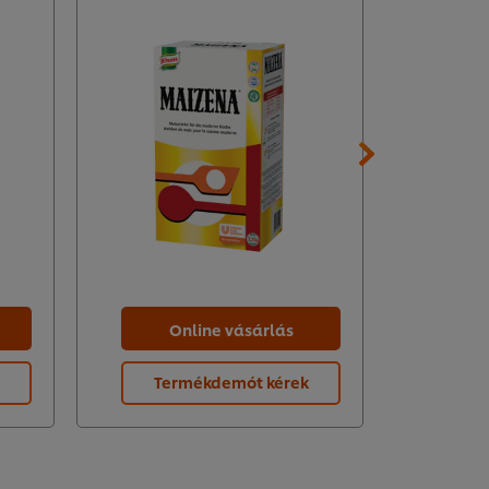
Online vásárlás
O
Termékdemót kérek
Te