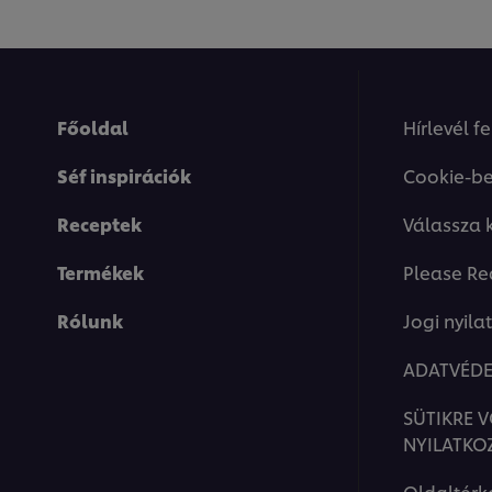
Főoldal
Hírlevél f
Séf inspirációk
Cookie-be
Receptek
Válassza 
Termékek
Please Re
Rólunk
Jogi nyila
ADATVÉDE
SÜTIKRE 
NYILATKO
Oldaltérk