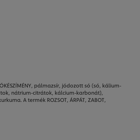
KÉSZÍMÉNY, pálmazsír, jódozott só (só, kálium-
ok, nátrium-citrátok, kálcium-karbonát),
, kurkuma. A termék ROZSOT, ÁRPÁT, ZABOT,