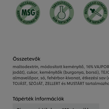
Összetevők
maltodextrin, módosított keményítő, 16% VAJPOR
jodát), cukor, keményítők (burgonya, borsó), TE
almavelőpor, só, fehérbor-kivonat, étkezési sav
TOJÁST, SZÓJÁT, ZELLERT és MUSTÁRT tartalmazha
Tápérték információk