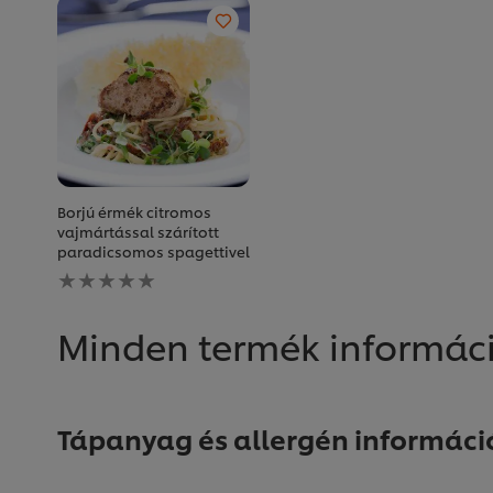
Borjú érmék citromos
vajmártással szárított
paradicsomos spagettivel
Nem
küldtek
be
értékelést
Minden termék informác
ehhez
a(z)
recipe
elemhez
Tápanyag és allergén informáci