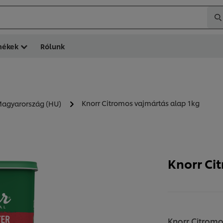
mékek
Rólunk
Knorr Citromos vajmártás alap 1kg
 Magyarország (HU)
Knorr Ci
Knorr Citromo