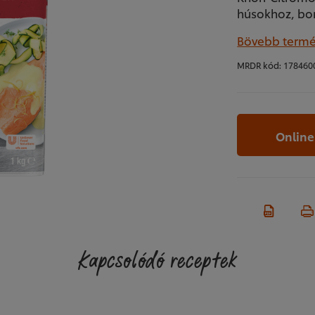
húsokhoz, bo
Bövebb termé
MRDR kód:
178460
Online
Kapcsolódó receptek