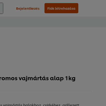
Bejelentkezés
Fiók létrehozása
tromos vajmártás alap 1kg
s vajmártás halakhoz, csirkéhez, grillezett