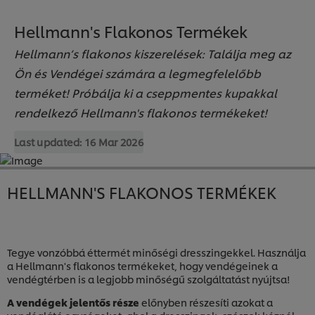
Hellmann's Flakonos Termékek
Hellmann’s flakonos kiszerelések: Találja meg az
Ön és Vendégei számára a legmegfelelőbb
terméket! Próbálja ki a cseppmentes kupakkal
rendelkező Hellmann's flakonos termékeket!
Last updated:
16 Mar 2026
HELLMANN'S FLAKONOS TERMÉKEK
Tegye vonzóbbá éttermét minőségi dresszingekkel. Használja
a Hellmann's flakonos termékeket, hogy vendégeinek a
vendégtérben is a legjobb minőségű szolgáltatást nyújtsa!
A vendégek jelentős része
előnyben részesíti azokat a