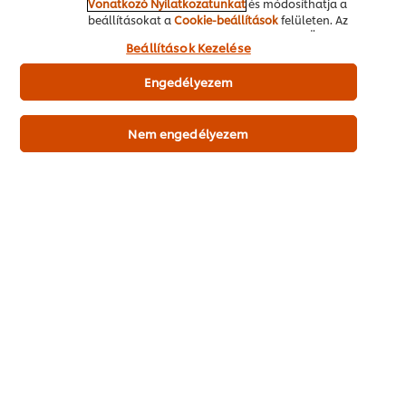
Vonatkozó Nyilatkozatunkat
és módosíthatja a
beállításokat a
Cookie-beállítások
felületen. Az
"Engedélyezem" gomb megnyomásával Ön hozzájárul
Beállítások Kezelése
a sütik használatához.
Engedélyezem
Nem engedélyezem