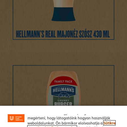
A weboldalon sütiket (és hasonló technológiákat)
használunk a felhasználói élmény javítása érdekében.
A sütik lehetővé teszik egyes weboldal-funkciók
használatát, a közösségi médiában (pl. Facebookon,
Instagramon) való megosztást, és hogy személyre
szabott, érdeklődésének megfelelő üzeneteket,
hirdetéseket mutathassunk Önnek (oldalunkon és
más weboldalakon egyaránt). Segítenek továbbá
megérteni, hogy látogatóink hogyan használják
weboldalunkat. Ön bármikor elolvashatja a
Sütikre