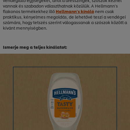
vendéglátó egységeket, ahol a dresszingek, szószok kéznél
vannak és szabadon választhatnak közülük. A Hellmann's
flakonos termékekhez illő
Hellmann’s kínáló
nem csak
praktikus, kényelmes megoldás, de lehetővé teszi a vendégei
számára, hogy tetszés szerint válogassanak a szószok között a
kívánt mennyiségben.
Ismerje meg a teljes kínálatot: