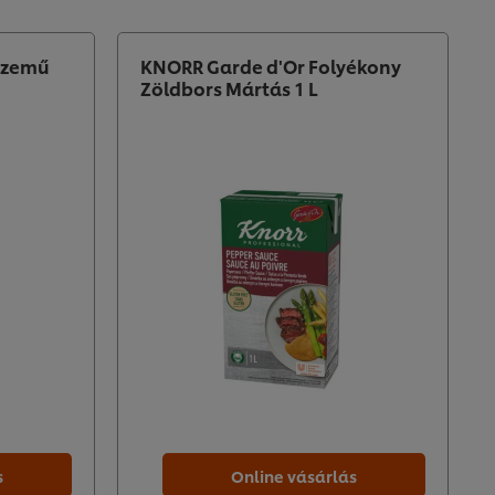
úszemű
KNORR Garde d'Or Folyékony
Zöldbors Mártás 1 L
s
Online vásárlás