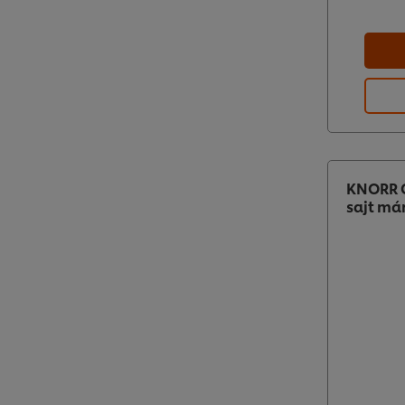
KNORR G
sajt má