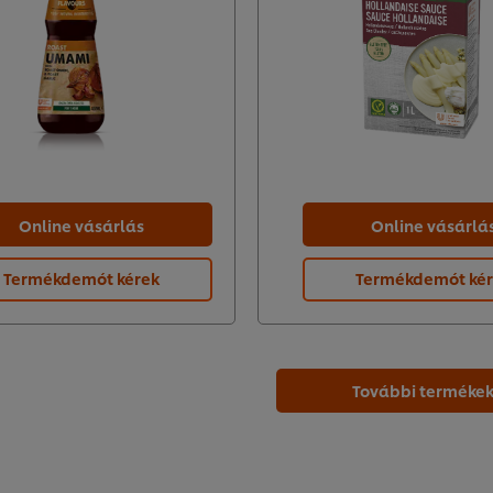
Online vásárlás
Online vásárlá
Termékdemót kérek
Termékdemót ké
További terméke