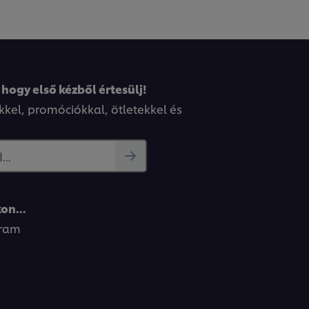
 hogy első kézből értesülj!
kkel, promóciókkal, ötletekkel és
..
on...
gram