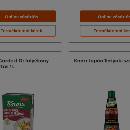
Online vásárlás
Online vásárlá
Termékdemót kérek
Termékdemót ké
arde d'Or folyékony
Knorr Japán Teriyaki sz
rtás 1L