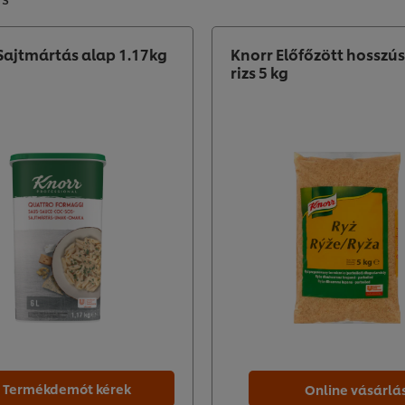
ajtmártás alap 1.17kg
Knorr Előfőzött hossz
rizs 5 kg
Termékdemót kérek
Online vásárlá