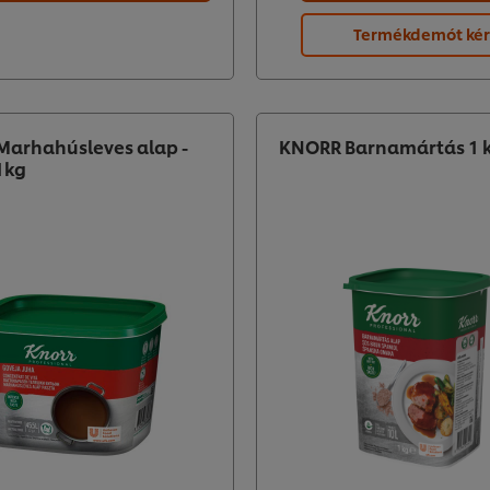
Termékdemót ké
arhahúsleves alap -
KNORR Barnamártás 1 
1kg