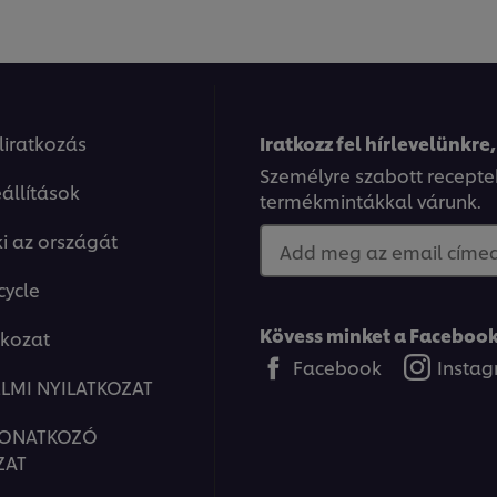
eliratkozás
Iratkozz fel hírlevelünkre,
Személyre szabott recepte
állítások
termékmintákkal várunk.
ki az országát
Add meg az email címed.
cycle
Kövess minket a Facebook
tkozat
Facebook
Insta
LMI NYILATKOZAT
VONATKOZÓ
ZAT