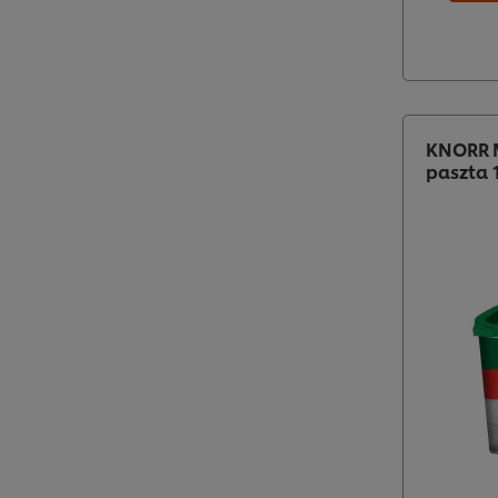
KNORR M
paszta 