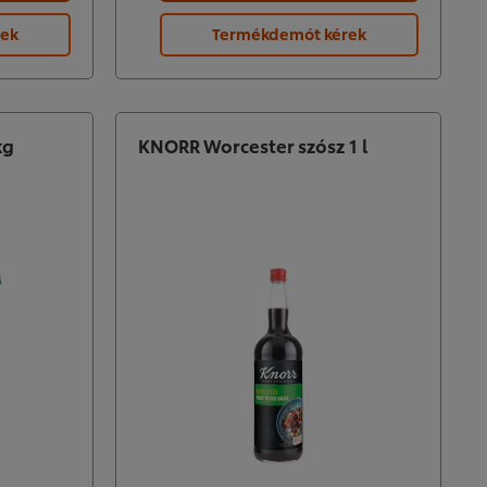
rek
Termékdemót kérek
kg
KNORR Worcester szósz 1 l