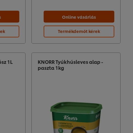
s
Online vásárlás
rek
Termékdemót kérek
ósz 1L
KNORR Tyúkhúsleves alap -
paszta 1kg