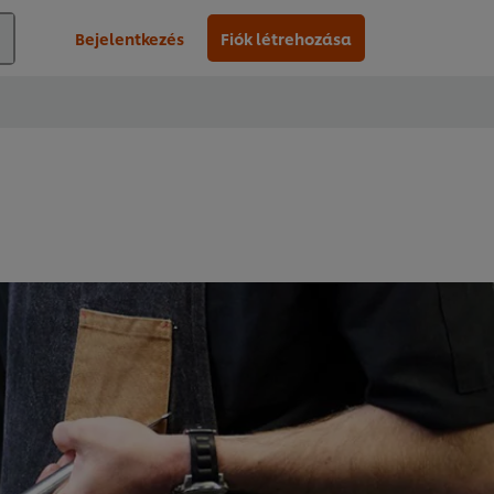
Bejelentkezés
Fiók létrehozása