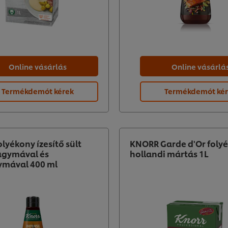
Online vásárlás
Online vásárlá
Termékdemót kérek
Termékdemót ké
lyékony ízesítő sült
KNORR Garde d'Or foly
agymával és
hollandi mártás 1L
ymával 400 ml