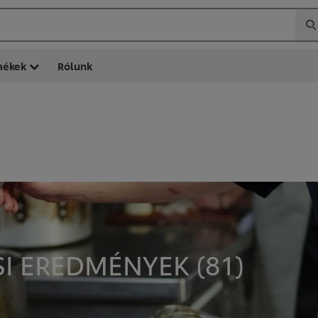
mékek
Rólunk
SI EREDMÉNYEK (
81
)