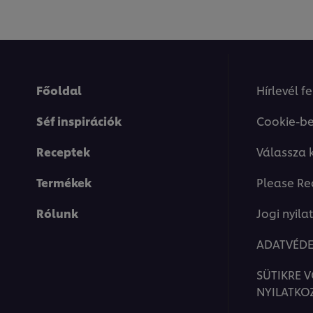
Főoldal
Hírlevél f
Séf inspirációk
Cookie-be
Receptek
Válassza 
Termékek
Please Re
Rólunk
Jogi nyila
ADATVÉDE
SÜTIKRE 
NYILATKO