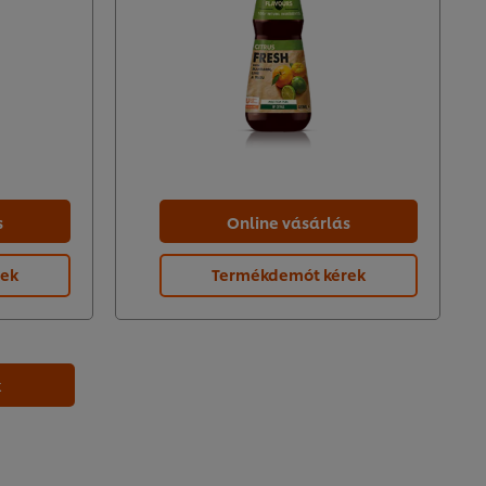
s
Online vásárlás
rek
Termékdemót kérek
k