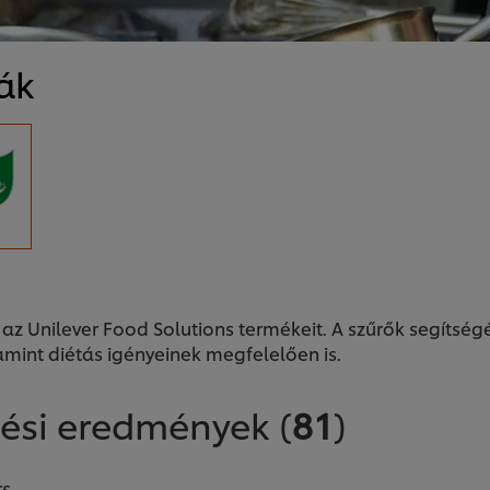
ák
 az Unilever Food Solutions termékeit. A szűrők segítsé
amint diétás igényeinek megfelelően is.
sési eredmények
(
81
)
rs