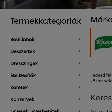
Márk
Termékkategóriák
Bouillonok
Desszertek
Dresszingek
Fedezd fel
Ételízesítők
között val
Köretek
Kere
Konzervek
Levesek, levesbetétek
Active filte