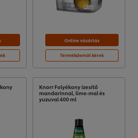
s
Online vásárlás
rek
Termékdemót kérek
ékony
Knorr Folyékony ízesítő
mandarinnal, lime-mal és
yuzuval 400 ml