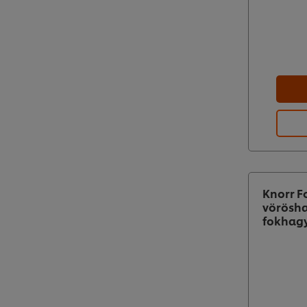
Knorr Fo
vörösh
fokhag