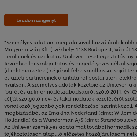
Leadom az igényt
*Személyes adataim megadásával hozzájárulok ahhoz
Magyarország Kft. (székhely: 1138 Budapest, Váci út 18
kerüljenek és azokat az Unilever – esetleges tiltási n
további ellenszolgáltatás és engedélyezés nélkül saj
(direkt marketing) céljából felhasználhassa, saját term
és üzleti partnereinek ajánlatairól postai úton, elekt
nyújtson. A személyes adatok kezelője az Unilever, ak
jogról és az információszabadságról szóló 2011. évi CX
célját szolgáló név- és lakcímadatok kezeléséről szóló
vonatkozó jogszabályok rendelkezései szerint kezeli. 
megbízásából az Emakina Nederland (címe: Willem de
Hollandia) és a Wunderman A/S (címe: Strandboulevar
Az Unilever személyes adataimat további harmadik sz
tájékoztatáson alapuló előzetes hozzájárulásom nélkül