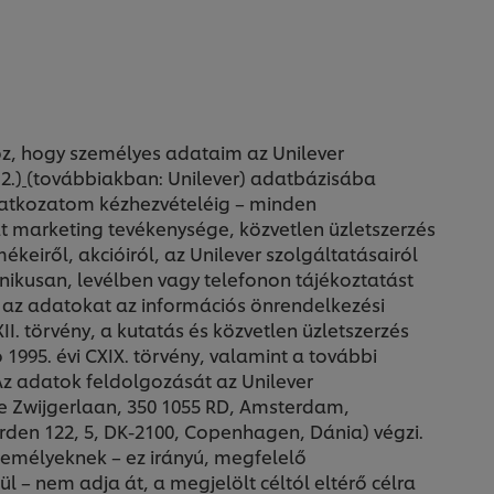
, hogy személyes adataim az Unilever
2.)
(továbbiakban: Unilever) adatbázisába
yilatkozatom kézhezvételéig – minden
át marketing tevékenysége, közvetlen üzletszerzés
ékeiről, akcióiról, az Unilever szolgáltatásairól
ronikusan, levélben vagy telefonon tájékoztatást
i az adatokat az információs önrendelkezési
II. törvény, a kutatás és közvetlen üzletszerzés
 1995. évi CXIX. törvény, valamint a további
Az adatok feldolgozását az Unilever
 Zwijgerlaan, 350 1055 RD, Amsterdam,
den 122, 5, DK-2100, Copenhagen, Dánia) végzi.
emélyeknek – ez irányú, megfelelő
 – nem adja át, a megjelölt céltól eltérő célra