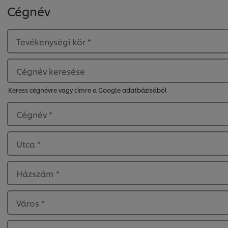
Cégnév
Tevékenységi kör
*
Cégnév keresése
Keress cégnévre vagy címre a Google adatbázisából
Cégnév
*
Utca
*
Házszám
*
Város
*