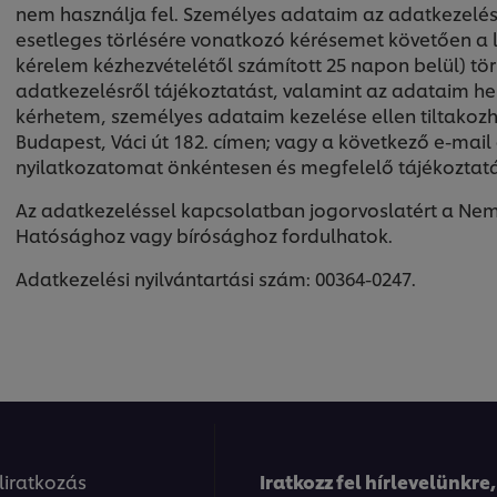
nem használja fel. Személyes adataim az adatkezelés 
esetleges törlésére vonatkozó kérésemet követően a 
kérelem kézhezvételétől számított 25 napon belül) tör
adatkezelésről tájékoztatást, valamint az adataim hel
kérhetem, személyes adataim kezelése ellen tiltakozh
Budapest, Váci út 182. címen; vagy a következő e-mail
nyilatkozatomat önkéntesen és megfelelő tájékoztat
Az adatkezeléssel kapcsolatban jogorvoslatért a Ne
Hatósághoz vagy bírósághoz fordulhatok.
Adatkezelési nyilvántartási szám: 00364-0247.
eliratkozás
Iratkozz fel hírlevelünkre,