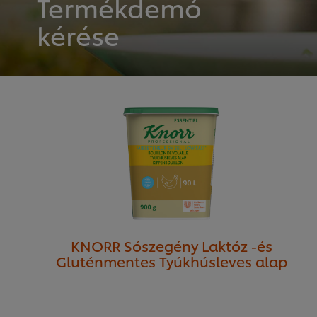
Termékdemó
kérése
KNORR Sószegény Laktóz -és
Gluténmentes Tyúkhúsleves alap