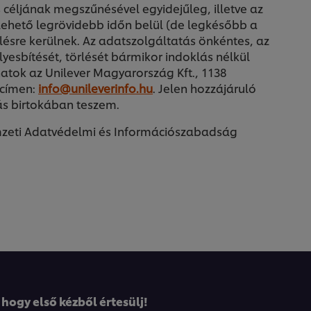
céljának megszűnésével egyidejűleg, illetve az
lehető legrövidebb időn belül (de legkésőbb a
lésre kerülnek. Az adatszolgáltatás önkéntes, az
yesbítését, törlését bármikor indoklás nélkül
atok az Unilever Magyarország Kft., 1138
 címen:
info@unileverinfo.hu
. Jelen hozzájáruló
ás birtokában teszem.
mzeti Adatvédelmi és Információszabadság
 hogy első kézből értesülj!