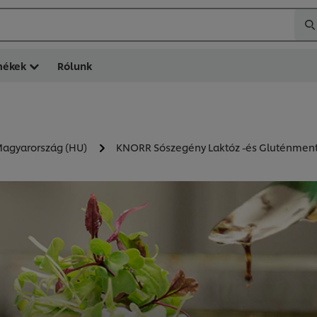
mékek
Rólunk
 Magyarország (HU)
KNORR Sószegény Laktóz -és Gluténment