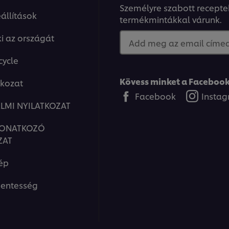
Személyre szabott recepte
állítások
termékmintákkal várunk.
ki az országát
Add meg az email címed.
cycle
Kövess minket a Facebook
tkozat
Facebook
Insta
LMI NYILATKOZAT
VONATKOZÓ
ZAT
ép
entesség