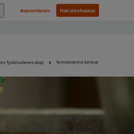
Bejelentkezés
Fiók létrehozása
Termékdemó kérése
es Tyúkhúsleves alap