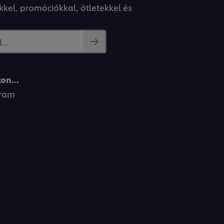
kkel, promóciókkal, ötletekkel és
..
on...
gram