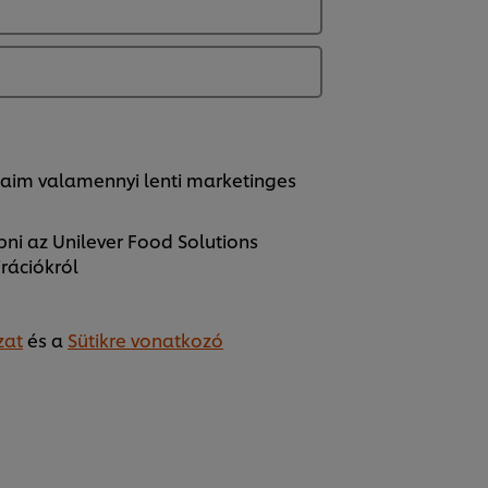
taim valamennyi lenti marketinges
pni az Unilever Food Solutions
irációkról
zat
és a
Sütikre vonatkozó