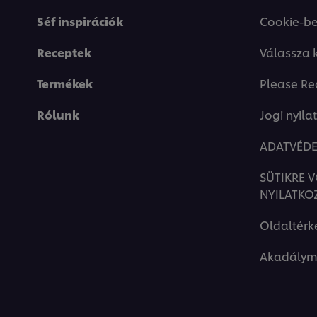
Séf inspirációk
Cookie-be
Receptek
Válassza 
Termékek
Please Re
Rólunk
Jogi nyila
ADATVÉDE
SÜTIKRE 
NYILATKO
Oldaltérk
Akadálym