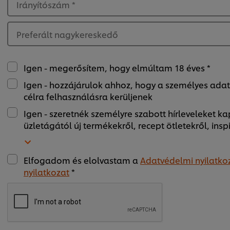
Irányítószám
*
Preferált nagykereskedő
Igen - megerősítem, hogy elmúltam 18 éves *
Igen - hozzájárulok ahhoz, hogy a személyes ada
célra felhasználásra kerüljenek
Igen - szeretnék személyre szabott hírleveleket ka
üzletágától új termékekről, recept ötletekről, insp
Elfogadom és elolvastam a
Adatvédelmi nyilatko
nyilatkozat
*