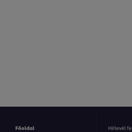
Főoldal
Hírlevél f