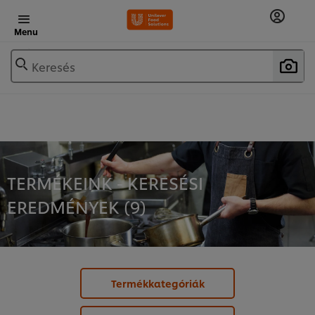
Menu
Keresés
TERMÉKEINK - KERESÉSI
EREDMÉNYEK (
9
)
Termékkategóriák