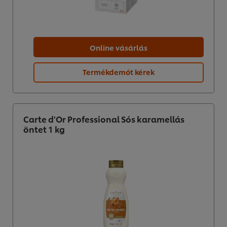
Online vásárlás
Termékdemót kérek
Carte d'Or Professional Sós karamellás
öntet 1 kg