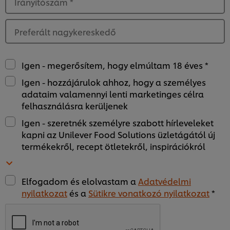
Irányítószám
*
Preferált nagykereskedő
Igen - megerősítem, hogy elmúltam 18 éves *
Igen - hozzájárulok ahhoz, hogy a személyes
adataim valamennyi lenti marketinges célra
felhasználásra kerüljenek
Igen - szeretnék személyre szabott hírleveleket
kapni az Unilever Food Solutions üzletágától új
termékekről, recept ötletekről, inspirációkról
Elfogadom és elolvastam a
Adatvédelmi
nyilatkozat
és a
Sütikre vonatkozó nyilatkozat
*