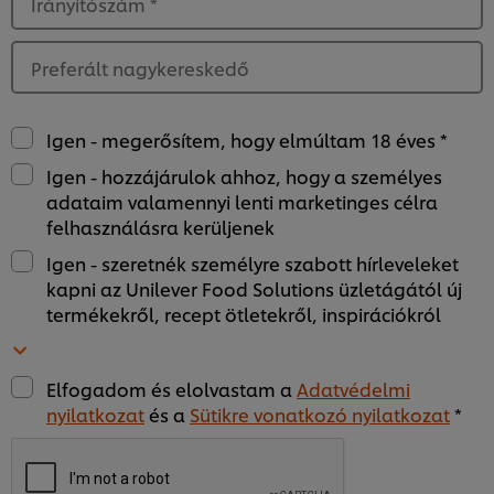
Irányítószám
*
Preferált nagykereskedő
Igen - megerősítem, hogy elmúltam 18 éves *
Igen - hozzájárulok ahhoz, hogy a személyes
adataim valamennyi lenti marketinges célra
felhasználásra kerüljenek
Igen - szeretnék személyre szabott hírleveleket
kapni az Unilever Food Solutions üzletágától új
termékekről, recept ötletekről, inspirációkról
Elfogadom és elolvastam a
Adatvédelmi
nyilatkozat
és a
Sütikre vonatkozó nyilatkozat
*