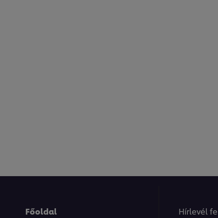
Főoldal
Hírlevél f