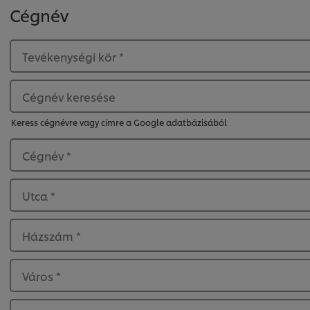
Cégnév
Tevékenységi kör
*
Cégnév keresése
Keress cégnévre vagy címre a Google adatbázisából
Cégnév
*
Utca
*
Házszám
*
Város
*