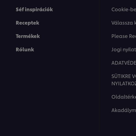
Séf inspirációk
Cookie-be
Receptek
Válassza 
Termékek
Please Re
Rólunk
Jogi nyila
ADATVÉDE
SÜTIKRE 
NYILATKO
Oldaltérk
Akadálym