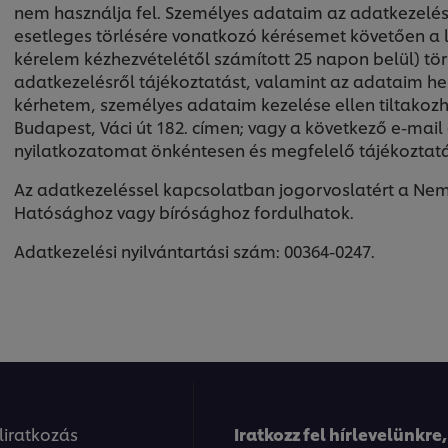
nem használja fel. Személyes adataim az adatkezelés 
esetleges törlésére vonatkozó kérésemet követően a 
kérelem kézhezvételétől számított 25 napon belül) tör
adatkezelésről tájékoztatást, valamint az adataim hel
kérhetem, személyes adataim kezelése ellen tiltakozh
Budapest, Váci út 182. címen; vagy a következő e-mail
nyilatkozatomat önkéntesen és megfelelő tájékoztat
Az adatkezeléssel kapcsolatban jogorvoslatért a Ne
Hatósághoz vagy bírósághoz fordulhatok.
Adatkezelési nyilvántartási szám: 00364-0247.
eliratkozás
Iratkozz fel hírlevelünkre,