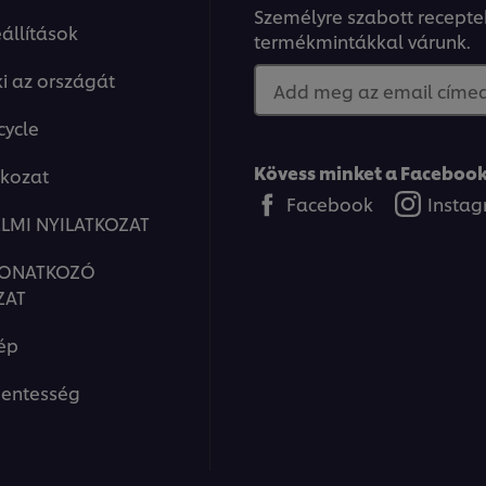
Személyre szabott recepte
állítások
termékmintákkal várunk.
ki az országát
Add meg az email címed.
cycle
Kövess minket a Facebook
tkozat
Facebook
Insta
LMI NYILATKOZAT
VONATKOZÓ
ZAT
ép
entesség