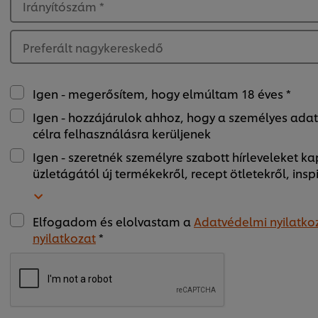
Irányítószám
*
Preferált nagykereskedő
Igen - megerősítem, hogy elmúltam 18 éves *
Igen - hozzájárulok ahhoz, hogy a személyes ada
célra felhasználásra kerüljenek
Igen - szeretnék személyre szabott hírleveleket ka
üzletágától új termékekről, recept ötletekről, insp
Elfogadom és elolvastam a
Adatvédelmi nyilatko
nyilatkozat
*