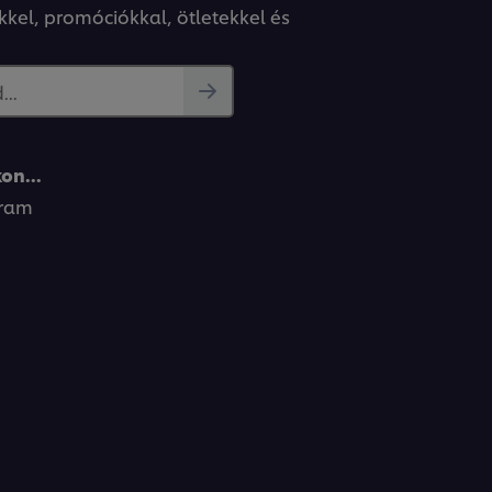
kkel, promóciókkal, ötletekkel és
..
on...
gram