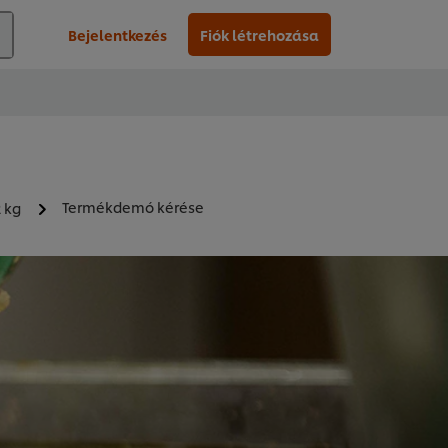
Bejelentkezés
Fiók létrehozása
Termékdemó kérése
2 kg