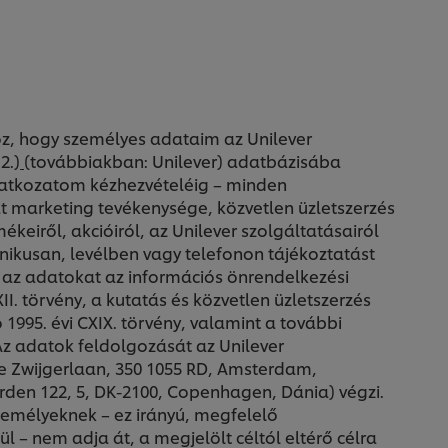
, hogy személyes adataim az Unilever
2.)
(továbbiakban: Unilever) adatbázisába
yilatkozatom kézhezvételéig – minden
át marketing tevékenysége, közvetlen üzletszerzés
ékeiről, akcióiról, az Unilever szolgáltatásairól
ronikusan, levélben vagy telefonon tájékoztatást
i az adatokat az információs önrendelkezési
II. törvény, a kutatás és közvetlen üzletszerzés
 1995. évi CXIX. törvény, valamint a további
Az adatok feldolgozását az Unilever
 Zwijgerlaan, 350 1055 RD, Amsterdam,
den 122, 5, DK-2100, Copenhagen, Dánia) végzi.
emélyeknek – ez irányú, megfelelő
 – nem adja át, a megjelölt céltól eltérő célra