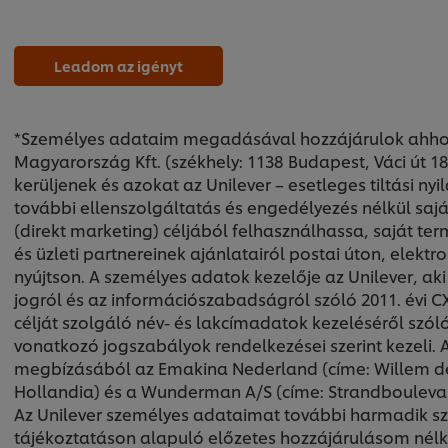
Leadom az igényt
*Személyes adataim megadásával hozzájárulok ahhoz
Magyarország Kft. (székhely: 1138 Budapest, Váci út 18
kerüljenek és azokat az Unilever – esetleges tiltási n
további ellenszolgáltatás és engedélyezés nélkül saj
(direkt marketing) céljából felhasználhassa, saját term
és üzleti partnereinek ajánlatairól postai úton, elekt
nyújtson. A személyes adatok kezelője az Unilever, ak
jogról és az információszabadságról szóló 2011. évi CX
célját szolgáló név- és lakcímadatok kezeléséről szóló
vonatkozó jogszabályok rendelkezései szerint kezeli. 
megbízásából az Emakina Nederland (címe: Willem de
Hollandia) és a Wunderman A/S (címe: Strandboulevar
Az Unilever személyes adataimat további harmadik sz
tájékoztatáson alapuló előzetes hozzájárulásom nélkül