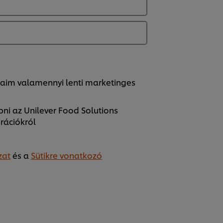
taim valamennyi lenti marketinges
pni az Unilever Food Solutions
irációkról
zat
és a
Sütikre vonatkozó