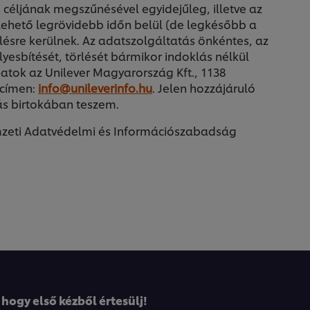
céljának megszűnésével egyidejűleg, illetve az
lehető legrövidebb időn belül (de legkésőbb a
lésre kerülnek. Az adatszolgáltatás önkéntes, az
yesbítését, törlését bármikor indoklás nélkül
atok az Unilever Magyarország Kft., 1138
 címen:
info@unileverinfo.hu
. Jelen hozzájáruló
ás birtokában teszem.
mzeti Adatvédelmi és Információszabadság
 hogy első kézből értesülj!