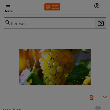
Menu
Keresés
SÉFMŰHELY