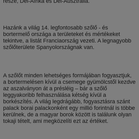
része, Dél-Afrika és Dél-Ausztrália.
Hazánk a világ 14. legfontosabb szőlő - és
bortermelő országa a területeket és mértékeket
tekintve, a listát Franciaország vezeti. A legnagyobb
szőlőterülete Spanyolországnak van.
A szőlőt minden lehetséges formájában fogyasztjuk,
a bortermelésen kívül a csemege gyümölcstől kezdve
az aszalványon át a présléig – bár a szőlő
leggyakoribb felhasználása kétség kívül a
borkészítés. A világ legdrágább, fogyasztásra szánt
palack borai palackonként egy millió forintnál is többe
kerülnek, de a magyar borok között is találunk olyan
tokaji tételt, ami megközelíti ezt az értéket.