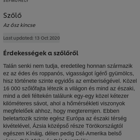
Szőlő
Az ősz kincse
Last updated:
13 Oct 2020
Érdekességek a szőlőről
Talán senki nem tudja, eredetileg honnan származik
ez az édes és roppanós, vigasságot ígérő gyümölcs,
hisz története szinte egyidős az emberiségével. Közel
16 000 szőlőfajta létezik a világon és mind az északi,
mind a deli féltekén találunk egy-egy közel kétezer
kilóméteres sávot, ahol a hőmérsékleti viszonyok
megfelelőek ahhoz, hogy megteremjen. Ebben
beletartozik szinte egész Európa az északi térség
kivételével, Ázsia középső része Törökországtól
egészen Kínáig, délen pedig Dél-Amerika belső