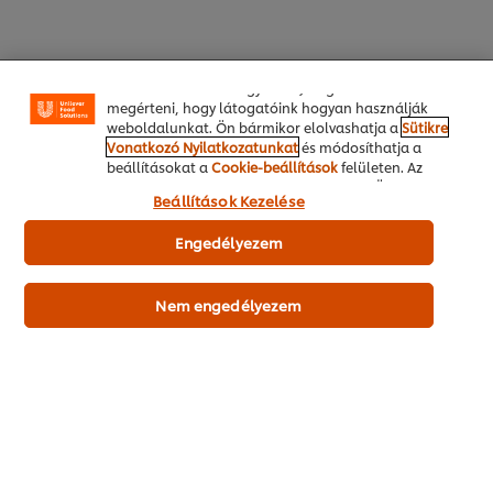
használatát, a közösségi médiában (pl. Facebookon,
Instagramon) való megosztást, és hogy személyre
szabott, érdeklődésének megfelelő üzeneteket,
hirdetéseket mutathassunk Önnek (oldalunkon és
Receptek:
más weboldalakon egyaránt). Segítenek továbbá
megérteni, hogy látogatóink hogyan használják
weboldalunkat. Ön bármikor elolvashatja a
Sütikre
Vonatkozó Nyilatkozatunkat
és módosíthatja a
beállításokat a
Cookie-beállítások
felületen. Az
"Engedélyezem" gomb megnyomásával Ön hozzájárul
Beállítások Kezelése
a sütik használatához.
Engedélyezem
Nem engedélyezem