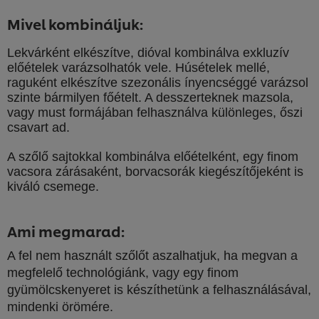
Mivel kombináljuk:
Lekvárként elkészítve, dióval kombinálva exkluzív
előételek varázsolhatók vele. Húsételek mellé,
raguként elkészítve szezonális ínyencséggé varázsol
szinte bármilyen főételt. A desszerteknek mazsola,
vagy must formájában felhasználva különleges, őszi
csavart ad.
A szőlő sajtokkal kombinálva előételként, egy finom
vacsora zárásaként, borvacsorák kiegészítőjeként is
kiváló csemege.
Ami megmarad:
A fel nem használt szőlőt aszalhatjuk, ha megvan a
megfelelő technológiánk, vagy egy finom
A weboldalon sütiket (és hasonló technológiákat)
gyümölcskenyeret is készíthetünk a felhasználásával,
használunk a felhasználói élmény javítása érdekében.
mindenki örömére.
A sütik lehetővé teszik egyes weboldal-funkciók