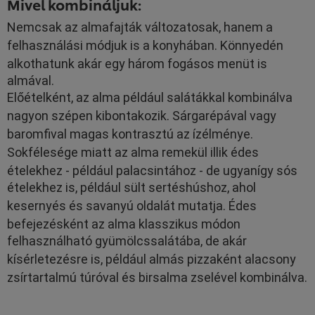
Mivel kombináljuk:
Nemcsak az almafajták változatosak, hanem a
felhasználási módjuk is a konyhában.
Könnyedén
alkothatunk akár egy három fogásos menüt is
almával.
Előételként, az alma például salátákkal kombinálva
nagyon szépen kibontakozik.
S
árgarépával vagy
baromfival magas kontrasztú az ízélménye.
S
okfélesége miatt az alma remekül illik édes
ételekhez - például palacsintához - de ugyanígy sós
ételekhez is, például sült sertéshúshoz, ahol
kesernyés és savanyú oldalát mutatja.
Édes
befejezésként az alma klasszikus módon
felhasználható gyümölcssalátába, de akár
kísérletezésre is, például
almás pizzaként alacsony
zsírtartalmú túróval és birsalma zselével kombinálva.