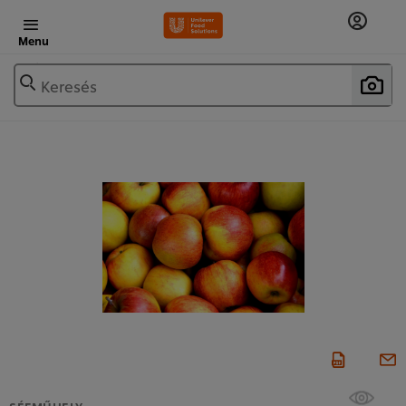
Menu
Keresés
SÉFMŰHELY