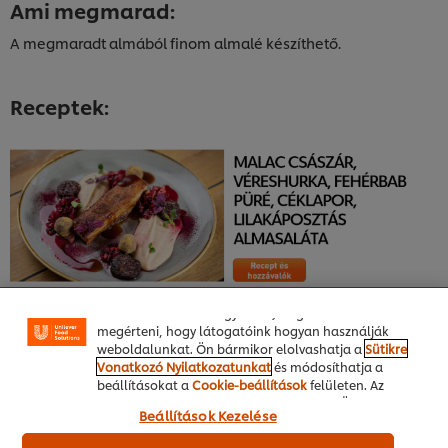
Ami megmarad:
A megmaradt almából finom almalé készíthető.
Receptek:
A weboldalon sütiket (és hasonló technológiákat)
használunk a felhasználói élmény javítása érdekében.
A sütik lehetővé teszik egyes weboldal-funkciók
használatát, a közösségi médiában (pl. Facebookon,
Instagramon) való megosztást, és hogy személyre
szabott, érdeklődésének megfelelő üzeneteket,
hirdetéseket mutathassunk Önnek (oldalunkon és
más weboldalakon egyaránt). Segítenek továbbá
megérteni, hogy látogatóink hogyan használják
weboldalunkat. Ön bármikor elolvashatja a
Sütikre
Vonatkozó Nyilatkozatunkat
és módosíthatja a
beállításokat a
Cookie-beállítások
felületen. Az
"Engedélyezem" gomb megnyomásával Ön hozzájárul
Beállítások Kezelése
a sütik használatához.