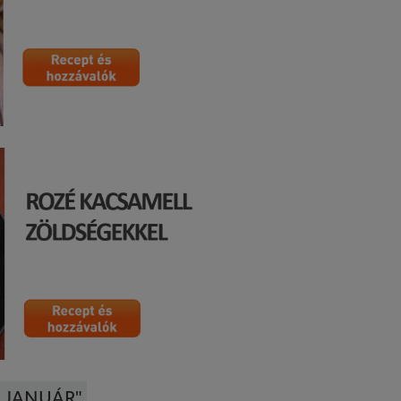
| JANUÁR"