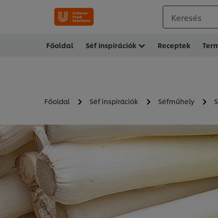
Keresés
Főoldal
Séf inspirációk
Receptek
Ter
Főoldal
Séf inspirációk
Séfműhely
S