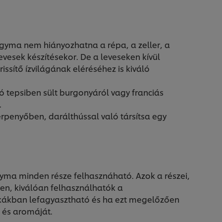
gyma nem hiányozhatna a répa, a zeller, a
vesek készítésekor. De a leveseken kívül
ssítő ízvilágának eléréséhez is kiváló
ó tepsiben sült burgonyáról vagy franciás
.
rpenyőben, darálthússal való társítsa egy
gyma minden része felhasznáható. Azok a részei,
en, kiválóan felhasználhatók a
kákban lefagyasztható és ha ezt megelőzően
t és aromáját.