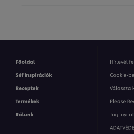
Főoldal
Hírlevél f
Séf inspirációk
Cookie-be
Receptek
Válassza 
Termékek
Please Re
Rólunk
Jogi nyila
ADATVÉDE