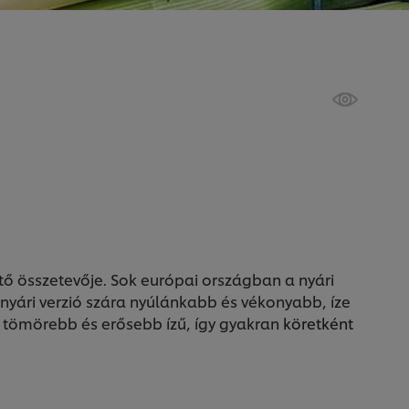
ő összetevője. Sok európai országban a nyári
a nyári verzió szára nyúlánkabb és vékonyabb, íze
, tömörebb és erősebb ízű, így gyakran
köretként