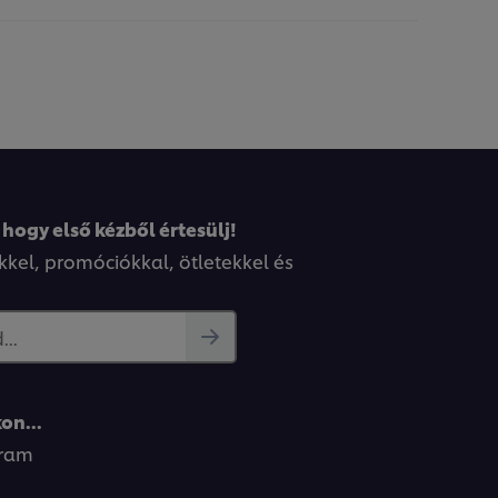
 hogy első kézből értesülj!
kkel, promóciókkal, ötletekkel és
..
on...
gram