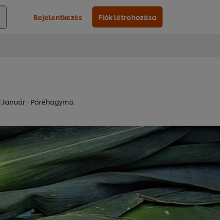
Bejelentkezés
Fiók létrehozása
 | Január - Póréhagyma