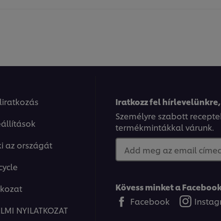
eliratkozás
Iratkozz fel hírlevelünkre,
Személyre szabott recepte
állítások
termékmintákkal várunk.
ki az országát
Add meg az email címed.
cycle
Kövess minket a Facebook
tkozat
Facebook
Insta
LMI NYILATKOZAT