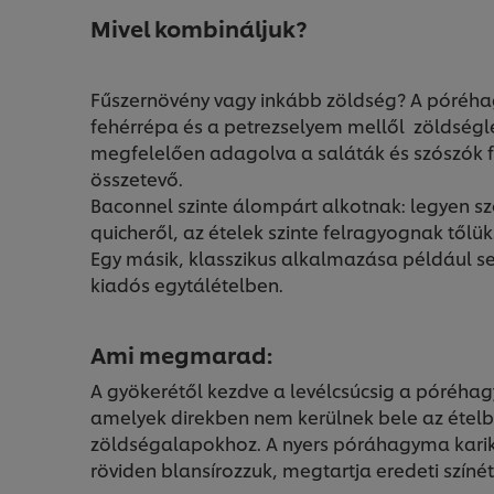
Mivel kombináljuk?
Fűszernövény vagy inkább zöldség? A póréha
fehérrépa és a petrezselyem mellől zöldségle
megfelelően adagolva a saláták és szószók fri
összetevő.
Baconnel szinte álompárt alkotnak: legyen sz
quicheről, az ételek szinte felragyognak tőlük
Egy másik, klasszikus alkalmazása például se
kiadós egytálételben.
Ami megmarad:
A gyökerétől kezdve a levélcsúcsig a póréha
amelyek direkben nem kerülnek bele az ételb
zöldségalapokhoz. A nyers póráhagyma kari
röviden blansírozzuk, megtartja eredeti színé