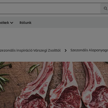
mékek
Rólunk
Szezonális Alapanyagok
zezonális inspiráció Várszegi Zsolttól