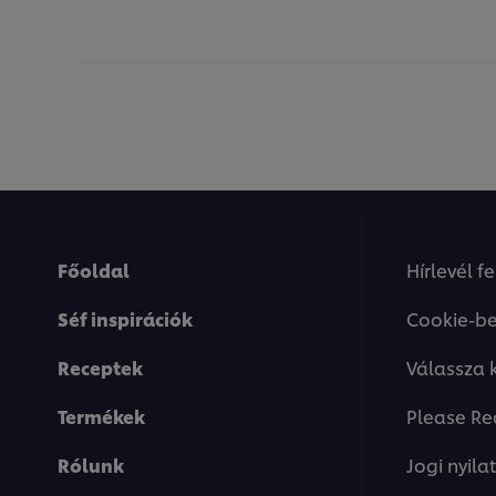
Főoldal
Hírlevél f
Séf inspirációk
Cookie-be
Receptek
Válassza 
Termékek
Please Re
Rólunk
Jogi nyila