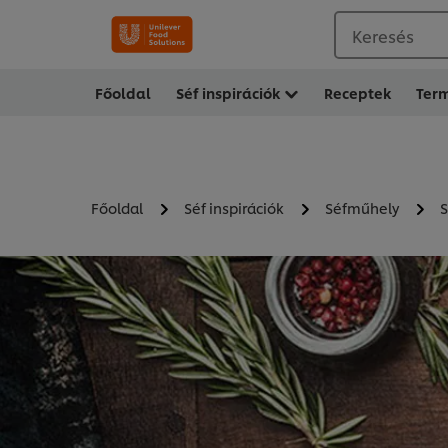
Keresés
Főoldal
Séf inspirációk
Receptek
Ter
Főoldal
Séf inspirációk
Séfműhely
S