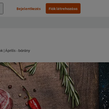
Bejelentkezés
Fiók létrehozása
 | Április - bárány