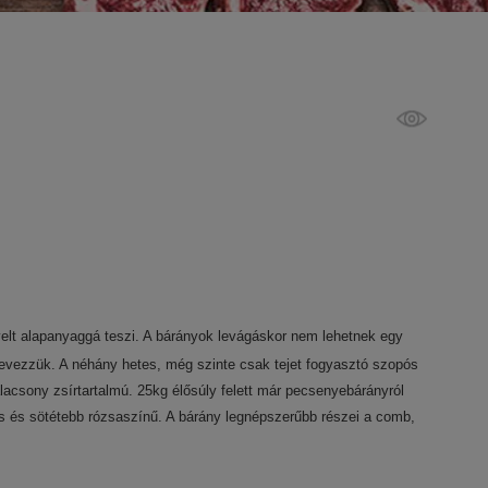
velt alapanyaggá teszi. A bárányok levágáskor nem lehetnek egy
evezzük. A néhány hetes, még szinte csak tejet fogyasztó szopós
acsony zsírtartalmú. 25kg élősúly felett már pecsenyebárányról
s és sötétebb rózsaszínű. A bárány legnépszerűbb részei a comb,