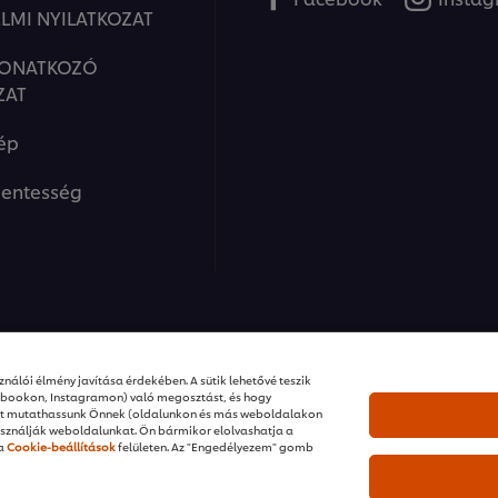
LMI NYILATKOZAT
VONATKOZÓ
ZAT
ép
entesség
ions I Minden jog fenntartva
nálói élmény javítása érdekében. A sütik lehetővé teszik
ebookon, Instagramon) való megosztást, és hogy
ket mutathassunk Önnek (oldalunkon és más weboldalakon
sználják weboldalunkat. Ön bármikor elolvashatja a
 a
Cookie-beállítások
felületen. Az "Engedélyezem" gomb