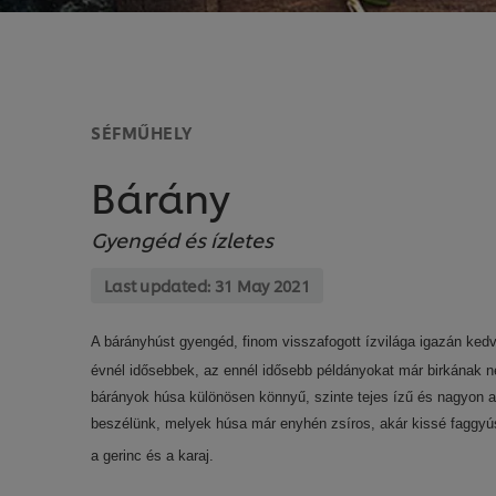
SÉFMŰHELY
Bárány
Gyengéd és ízletes
Last updated:
31 May 2021
A bárányhúst gyengéd, finom visszafogott ízvilága igazán ked
évnél idősebbek, az ennél idősebb példányokat már birkának n
bárányok húsa különösen könnyű, szinte tejes ízű és nagyon al
beszélünk, melyek húsa már enyhén zsíros, akár kissé faggyú
a gerinc és a karaj.