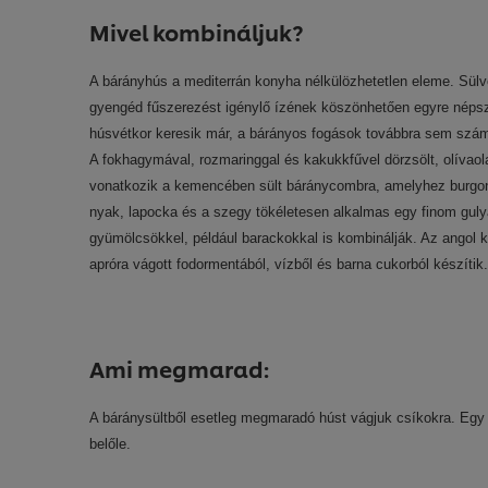
Mivel kombináljuk?
A bárányhús a mediterrán konyha nélkülözhetetlen eleme. Sülve,
gyengéd fűszerezést igénylő ízének köszönhetően egyre népsz
húsvétkor keresik már, a bárányos fogások továbbra sem szám
A fokhagymával, rozmaringgal és kakukkfűvel dörzsölt, olívaola
vonatkozik a kemencében sült báránycombra, amelyhez burgon
nyak, lapocka és a szegy tökéletesen alkalmas egy finom gulyás
gyümölcsökkel, például barackokkal is kombinálják. Az angol 
apróra vágott fodormentából, vízből és barna cukorból készítik.
Ami megmarad:
A báránysültből esetleg megmaradó húst vágjuk csíkokra. Egy k
belőle.