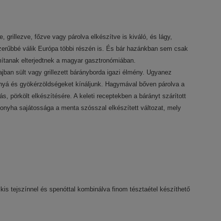
 grillezve, főzve vagy párolva elkészítve is kiváló, és lágy,
erűbbé válik Európa többi részén is. És bár hazánkban sem csak
ítanak elterjedtnek a magyar gasztronómiában.
jban sült vagy grillezett bárányborda igazi élmény. Ugyanez
yá és gyökérzöldségeket kínáljunk. Hagymával bőven párolva a
, pörkölt elkészítésére. A keleti receptekben a bárányt szárított
konyha sajátossága a menta szósszal elkészített változat, mely
is tejszínnel és spenóttal kombinálva finom tésztaétel készíthető