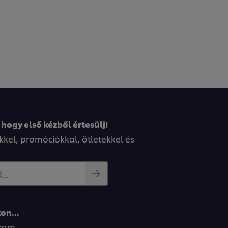
 hogy első kézből értesülj!
kkel, promóciókkal, ötletekkel és
..
on...
gram