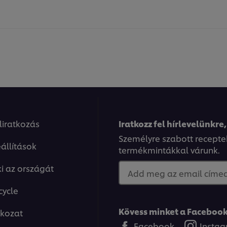
eliratkozás
Iratkozz fel hírlevelünkre,
Személyre szabott recepte
állítások
termékmintákkal várunk.
ki az országát
Add meg az email címed.
cycle
Kövess minket a Facebook
tkozat
Facebook
Insta