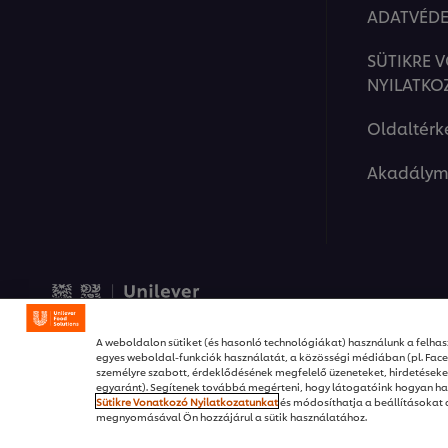
ADATVÉDE
SÜTIKRE 
NYILATKO
Oldaltérk
Akadálym
© 2026 Unilever Food Solut
A weboldalon sütiket (és hasonló technológiákat) használunk a felhasz
egyes weboldal-funkciók használatát, a közösségi médiában (pl. Fac
személyre szabott, érdeklődésének megfelelő üzeneteket, hirdetése
egyaránt). Segítenek továbbá megérteni, hogy látogatóink hogyan ha
Sütikre Vonatkozó Nyilatkozatunkat
és módosíthatja a beállításokat
megnyomásával Ön hozzájárul a sütik használatához.