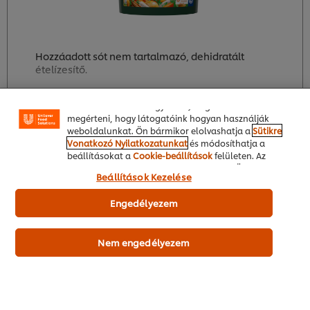
A weboldalon sütiket (és hasonló technológiákat)
használunk a felhasználói élmény javítása érdekében.
A sütik lehetővé teszik egyes weboldal-funkciók
Hozzáadott sót nem tartalmazó, dehidratált
használatát, a közösségi médiában (pl. Facebookon,
Instagramon) való megosztást, és hogy személyre
ételízesítő.
szabott, érdeklődésének megfelelő üzeneteket,
hirdetéseket mutathassunk Önnek (oldalunkon és
más weboldalakon egyaránt). Segítenek továbbá
Bővebben
megérteni, hogy látogatóink hogyan használják
weboldalunkat. Ön bármikor elolvashatja a
Sütikre
Vonatkozó Nyilatkozatunkat
és módosíthatja a
beállításokat a
Cookie-beállítások
felületen. Az
"Engedélyezem" gomb megnyomásával Ön hozzájárul
Beállítások Kezelése
a sütik használatához.
Online vásárlás
Engedélyezem
Nem engedélyezem
Delikát ételízesítő - hozzáadott só
és ízfokozó nélkül 3kg