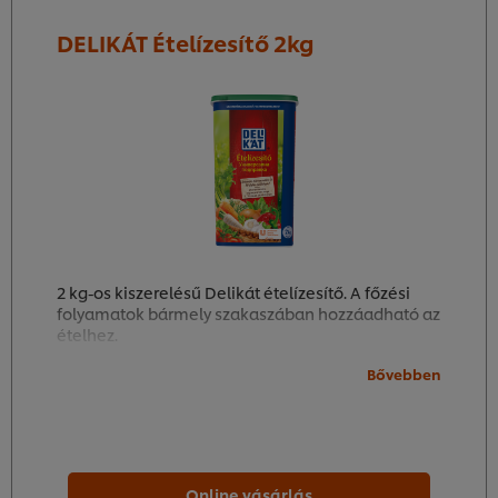
DELIKÁT Ételízesítő 2kg
2 kg-os kiszerelésű Delikát ételízesítő. A főzési
folyamatok bármely szakaszában hozzáadható az
ételhez.
Bővebben
Online vásárlás