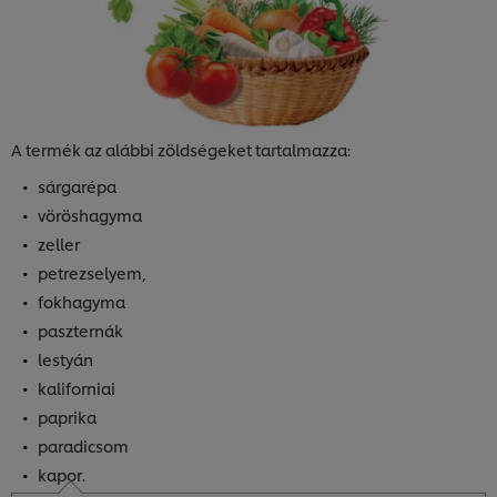
A termék az alábbi zöldségeket tartalmazza:
sárgarépa
vöröshagyma
zeller
petrezselyem,
fokhagyma
paszternák
lestyán
kaliforniai
paprika
paradicsom
kapor.