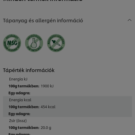
elemhez
Tápanyag és allergén információ
Tápérték információk
Energia kJ
1900 kJ
Energia kcal
454 kcal
Zsir (össz)
20.0 g