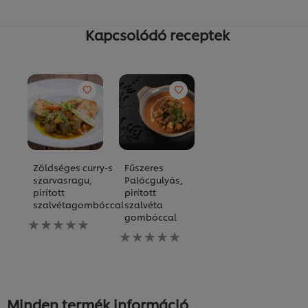
Kapcsolódó receptek
Zöldséges curry-s
Fűszeres
szarvasragu,
Palócgulyás,
pirított
pirított
szalvétagombóccal
szalvéta
gombóccal
Nem
küldtek
Nem
be
küldtek
értékelést
be
ehhez
értékelést
a(z)
ehhez
recipe
a(z)
Minden termék információ
elemhez
recipe