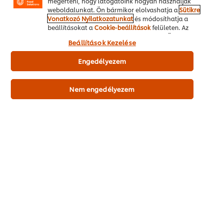
megérteni, hogy látogatóink hogyan használják
Teljes termékspecifikáció letöltése
weboldalunkat. Ön bármikor elolvashatja a
Sütikre
Vonatkozó Nyilatkozatunkat
és módosíthatja a
beállításokat a
Cookie-beállítások
felületen. Az
"Engedélyezem" gomb megnyomásával Ön hozzájárul
Beállítások Kezelése
a sütik használatához.
Adalék anyagok
Engedélyezem
Hozzáadott nátrium glutamát nélkül
Tartósítószert nem tartalmaz
Nem engedélyezem
Mesterséges színezéket nem tartalmaz
Főbb termék információk
Felhasználás