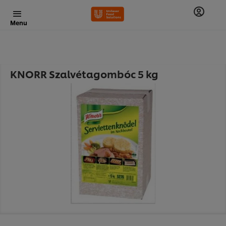
Menu
KNORR Szalvétagombóc 5 kg