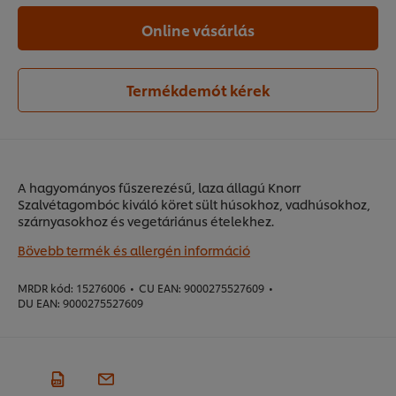
Online vásárlás
Termékdemót kérek
A hagyományos fűszerezésű, laza állagú Knorr
Szalvétagombóc kiváló köret sült húsokhoz, vadhúsokhoz,
szárnyasokhoz és vegetáriánus ételekhez.
Bövebb termék és allergén információ
MRDR kód:
15276006
•
CU EAN:
9000275527609
•
DU EAN:
9000275527609