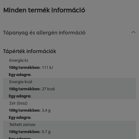
a(z)
recipe
Minden termék információ
recipe
elemhez
elemhez
Tápanyag és allergén információ
Tápérték információk
Energia kJ
111 kJ
Energia kcal
27 kcal
Zsir (össz)
3.4 g
Telített zsírsav
0.7 g