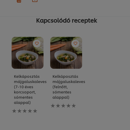
Kapcsolódó receptek
Kelkáposztás
Kelkáposztás
májgaluskaleves
májgaluskaleves
(7-10 éves
(felnőtt,
korcsoport,
sómentes
sómentes
alappal)
alappal)
Nem
Nem
küldtek
küldtek
be
be
értékelést
értékelést
ehhez
ehhez
a(z)