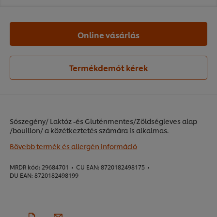
Online vásárlás
Termékdemót kérek
Sószegény/ Laktóz -és Gluténmentes/Zöldségleves alap
/bouillon/ a közétkeztetés számára is alkalmas.
Bövebb termék és allergén információ
MRDR kód:
29684701
•
CU EAN:
8720182498175
•
DU EAN:
8720182498199