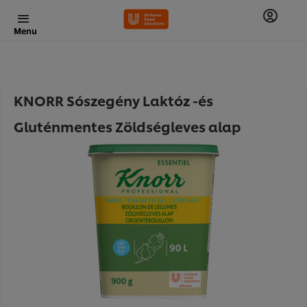
Menu
KNORR Sószegény Laktóz -és
Gluténmentes Zöldségleves alap