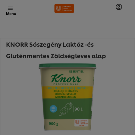
Menu
KNORR Sószegény Laktóz -és
Gluténmentes Zöldségleves alap