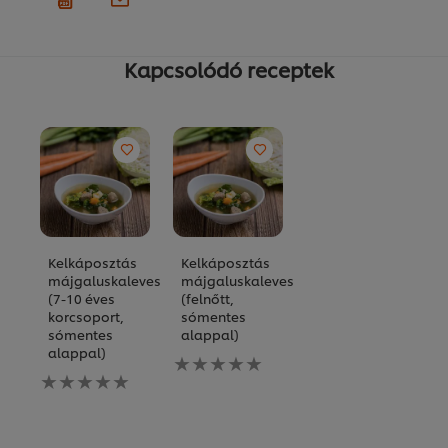
Kapcsolódó receptek
Kelkáposztás
Kelkáposztás
májgaluskaleves
májgaluskaleves
(7-10 éves
(felnőtt,
korcsoport,
sómentes
sómentes
alappal)
alappal)
Nem
Nem
küldtek
küldtek
be
be
értékelést
értékelést
ehhez
ehhez
a(z)