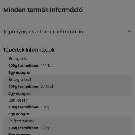
a(z)
recipe
Minden termék információ
recipe
elemhez
elemhez
Tápanyag és allergén információ
Tápérték információk
Energia kJ
111 kJ
Energia kcal
27 kcal
Zsir (össz)
3.4 g
Telített zsírsav
0.7 g