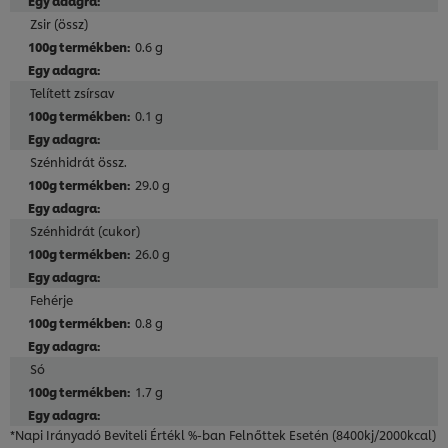
Zsir (össz)
0.6 g
Telített zsírsav
0.1 g
Szénhidrát össz.
29.0 g
Szénhidrát (cukor)
26.0 g
Fehérje
0.8 g
Só
1.7 g
*Napi Irányadó Beviteli Értékl %-ban Felnőttek Esetén (8400kj/2000kcal)
A weboldalon sütiket (és hasonló technológiákat)