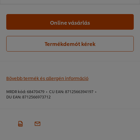
Online vásárlás
Termékdemót kérek
Bövebb termék és allergén információ
MRDR kód:
68470479
•
CU EAN:
8712566394197
•
DU EAN:
8712566973712