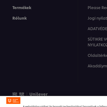
Termékek
Please Re
Rólunk
Jogi nyila
ADATVÉDE
This video player may use cookies or oth
SÜTIKRE 
If you agree to this please click the Ac
NYILATKO
Oldaltérk
Accept
Akadálym
© 2026 Unilever Food Solut
A weboldalon sütiket (és hasonló technológiákat) használunk a felhasz