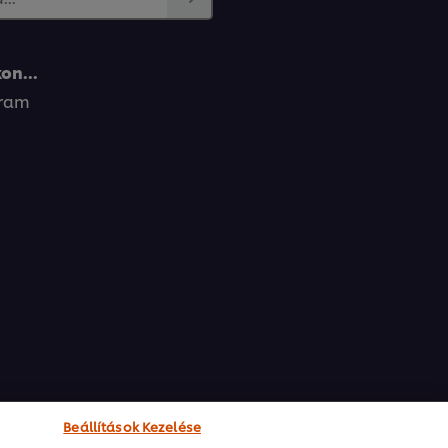
on...
gram
ő árut? Az élelmiszerbiztonsági szempontból
inden terméknél különbözik. Nézzünk hát
Beállítások Kezelése