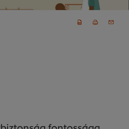
rbiztonság fontossága