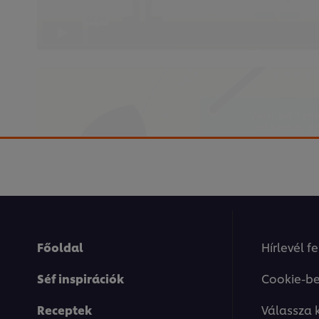
This video player may use cookies or oth
If you agree to this please click the Ac
Accept
Főoldal
Hírlevél f
Séf inspirációk
Cookie-be
Receptek
Válassza 