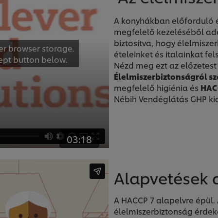
A konyhákban előforduló 
megfelelő kezeléséből adód
biztosítva, hogy élelmisze
er browser storage.
ételeinket és italainkat fe
cept button below.
Nézd meg ezt az előzetest 
Élelmiszerbiztonságról s
megfelelő higiénia és
HAC
Nébih Vendéglátás GHP ki
03:18
Alapvetések 
A HACCP 7 alapelvre épül. 
élelmiszerbiztonság érdek