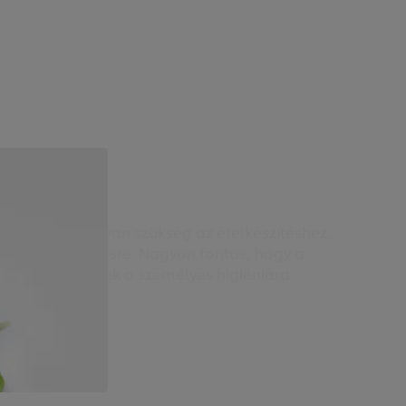
giénia
sebb emberre van szükség az ételkészítéshez,
t a szennyeződésre. Nagyon fontos, hogy a
ten figyeljenek a személyes higiéniára.
ül.