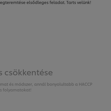
egteremtése elsődleges feladat. Tarts velünk!
s csökkentése
yamat és módszer, annál bonyolultabb a HACCP
 a folyamatokat!