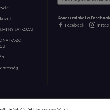
cycle
Tárolás
Kövess minket a Facebook
tkozat
Facebook
Insta
Hogyan tároljuk a beérkez
LMI NYILATKOZAT
megfelelő tárolási mód m
néhány tippet!
er browser storage.
VONATKOZÓ
cept button below.
ZAT
ép
entesség
07:12
Elkészítés
ions I Minden jog fenntartva
nálói élmény javítása érdekében. A sütik lehetővé teszik