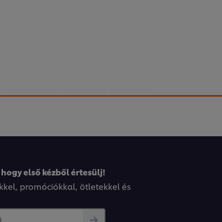
 hozzátartozik a megfelelő beszállítók
ockázatot vállalunk, ha olyan beszállítókkal
k a biztonsági előírásokat. Ellenőrízd
tonsági lépéseit!
 hogy első kézből értesülj!
kkel, promóciókkal, ötletekkel és
..