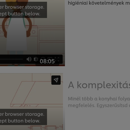
higiéniai követelmények m
er browser storage.
cept button below.
08:05
A komplexitá
Minél több a konyhai fol
megfelelés. Egyszerűsítsd
er browser storage.
cept button below.