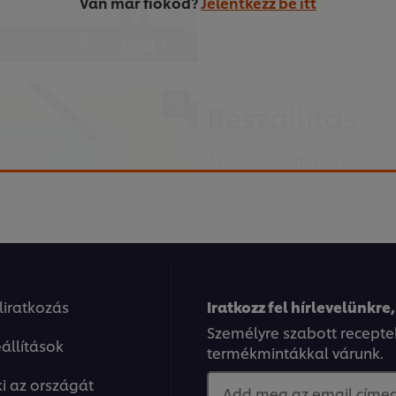
Van már fiokód?
Jelentkezz be itt
02:47
Beszállítás
Az élelmiszerbiztonsághoz
kiválasztása. Felesleges k
dolgozunk, akik nem követi
er browser storage.
beszállítóid élelmiszerbiz
cept button below.
eliratkozás
Iratkozz fel hírlevelünkre,
Személyre szabott recepte
állítások
termékmintákkal várunk.
3:00
ki az országát
Add meg az email címed.