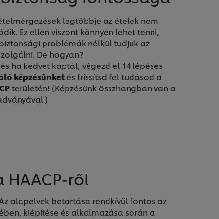
ételmérgezések legtöbbje az ételek nem
ik. Ez ellen viszont könnyen lehet tenni,
rbiztonsági problémák nélkül tudjuk az
lszolgálni. De hogyan?
és ha kedvet kaptál, végezd el 14 lépéses
zóló képzésünket
és frissítsd fel tudásod a
CP
területén! (Képzésünk összhangban van a
adványával.)
a HAACP-ről
Az alapelvek betartása rendkívül fontos az
ében, kiépítése és alkalmazása során a