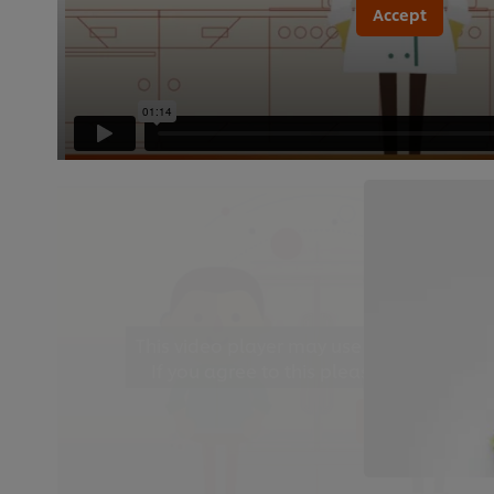
Accept
This video player may use cookies or oth
If you agree to this please click the Ac
Accept