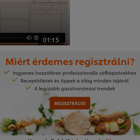
01:15
Miért érdemes regisztrálni?
Személyes hi
Ingyenes hozzáférés professzionális séfképzésekhez
Egyszerűbb ételeknél keve
Receptötletek és tippek a világ minden tájáról
ami kevesebb esélyt jelen
A legújabb gasztronómiai trendek
konyhában dolgozók kiemel
er browser storage.
Hogyan? Videónkból kider
REGISZTRÁCIÓ
cept button below.