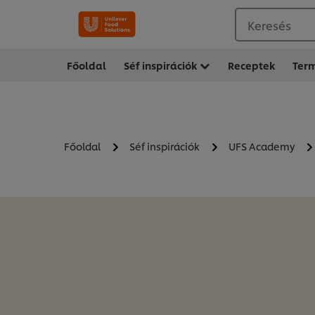
Keresés
Főoldal
Séf inspirációk
Receptek
Ter
Főoldal
Séf inspirációk
UFS Academy