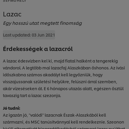
Lazac
Egy hosszú utat megtett finomság
Last updated:
03 Jun 2021
Érdekességek a lazacról
A lazac édesvízben kel ki, majd fiatal halként a tengerekig
vándorol. A legtöbb mai lazacfaj Alaszkában őshonos. Az ívási
időszkabna számos akadályt kell legyőzniük, hogy
visszajussanak születési helyükre, felúszni árral szemben,
akár vízeséseken át. E 6 hónapos utazás alatt, egészen ősztül
tavaszig tart a lazac szezonja.
Jó tudni:
Az igazán jó, "valódi" lazacnak Észak-Alaszkából kell
származni, és MSC tanúsítvánnyal kell rendelkeznie. Szeonon
kívüli alternatívát biogazdálkodásból származó lazac nyújthat.