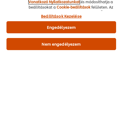
ételei:
Vonatkozó Nyilatkozatunkat
és módosíthatja a
beállításokat a
Cookie-beállítások
felületen. Az
"Engedélyezem" gomb megnyomásával Ön hozzájárul
Beállítások Kezelése
a sütik használatához.
Engedélyezem
Nem engedélyezem