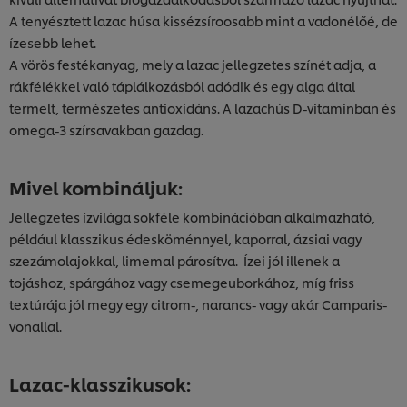
A tenyésztett lazac húsa kissézsíroosabb mint a vadonélőé, de
ízesebb lehet.
A vörös festékanyag, mely a lazac jellegzetes színét adja, a
rákfélékkel való táplálkozásból adódik és egy alga által
termelt, természetes antioxidáns. A lazachús D-vitaminban és
omega-3 szírsavakban gazdag.
Mivel kombináljuk:
Jellegzetes ízvilága sokféle kombinációban alkalmazható,
például klasszikus édesköménnyel, kaporral, ázsiai vagy
szezámolajokkal, limemal párosítva. Ízei jól illenek a
tojáshoz, spárgához vagy csemegeuborkához, míg friss
textúrája jól megy egy citrom-, narancs- vagy akár Camparis-
vonallal.
Lazac-klasszikusok: