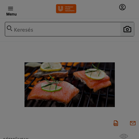
Menu
Keresés
SÉFMŰHELY