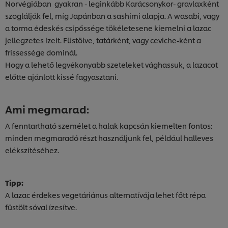
Norvégiában gyakran - leginkább Karácsonykor- gravlaxként
szoglálják fel, míg Japánban a sashimi alapja. A wasabi, vagy
a torma édeskés csípőssége tökéletesene kiemelni a lazac
jellegzetes ízeit. Füstölve, tatárként, vagy ceviche-ként a
frissessége dominál.
Hogy a lehető legvékonyabb szeteleket vághassuk, a lazacot
előtte ajánlott kissé fagyasztani.
Ami megmarad:
A fenntartható személet a halak kapcsán kiemelten fontos:
minden megmaradó részt használjunk fel, például halleves
elékszítéséhez.
Tipp:
A lazac érdekes vegetáriánus alternatívája lehet főtt répa
füstölt sóval ízesítve.