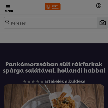
Menu
Keresés
Pankómorzsában sült rákfarkak
spárga salátával, hollandi habbal
Nem
Értékelés elküldése
küldtek
be
értékelést
ehhez