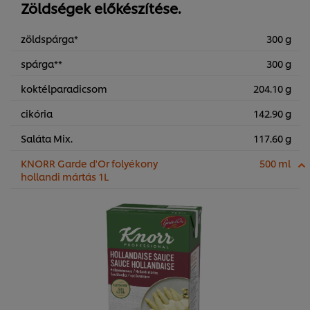
Zöldségek előkészítése.
zöldspárga*
300 g
spárga**
300 g
koktélparadicsom
204.10 g
cikória
142.90 g
Saláta Mix.
117.60 g
KNORR Garde d'Or folyékony
500 ml
hollandi mártás 1L