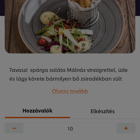
a(z)
recipe
elemhez
Tavaszi spárga saláta Málnás vinaigrettel, üde
és lágy körete bármilyen bő zsiradékban sült
húsnak vagy tenger gyümölcseinek.
Olvass tovább
...
Hozzávalók
Elkészítés
−
+