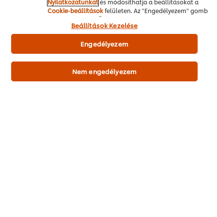
Nyilatkozatunkat
és módosíthatja a beállításokat a
KNORR Őrölt kömény 220 g
1 g
Cookie-beállítások
felületen. Az "Engedélyezem" gomb
megnyomásával Ön hozzájárul a sütik használatához.
Beállítások Kezelése
Sertés
Zöldség
Leves
Tradícionális
Engedélyezem
Nem engedélyezem
Legyen Ön az első, aki értékeli.
Értékelés elküldése