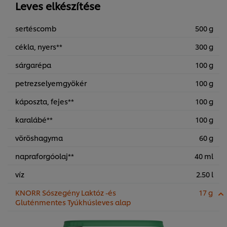
Leves elkészítése
sertéscomb
500 g
cékla, nyers**
300 g
sárgarépa
100 g
petrezselyemgyökér
100 g
káposzta, fejes**
100 g
karalábé**
100 g
vöröshagyma
60 g
napraforgóolaj**
40 ml
víz
2.50 l
KNORR Sószegény Laktóz -és
17 g
Gluténmentes Tyúkhúsleves alap