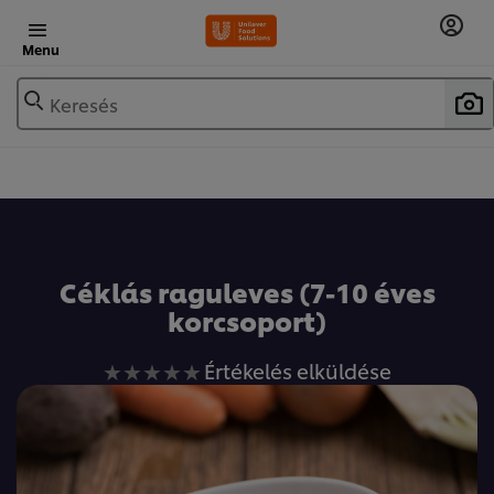
Menu
Keresés
Céklás raguleves (7-10 éves
korcsoport)
Nem
Értékelés elküldése
küldtek
be
értékelést
ehhez