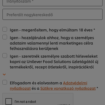
Irányítószám
*
Preferált nagykereskedő
Igen - megerősítem, hogy elmúltam 18 éves *
Igen - hozzájárulok ahhoz, hogy a személyes
adataim valamennyi lenti marketinges célra
felhasználásra kerüljenek
Igen - szeretnék személyre szabott hírleveleket
kapni az Unilever Food Solutions üzletágától új
termékekről, recept ötletekről, inspirációkról
Elfogadom és elolvastam a
Adatvédelmi
nyilatkozat
és a
Sütikre vonatkozó nyilatkozat
*