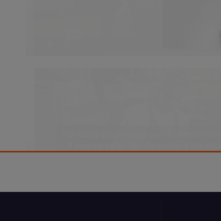
This video player may use cookies or oth
If you agree to this please click the Ac
Accept