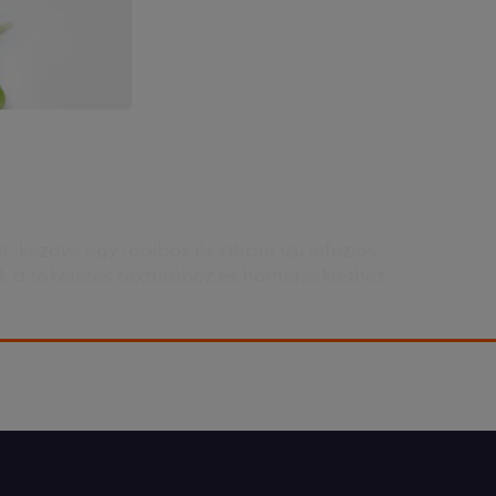
, kezdve egy rooibos és citrom ízű infúziós
k a tökéletes textúrához és hőmérséklethez.