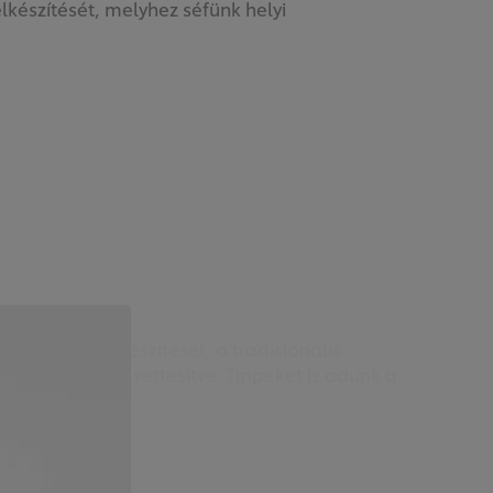
készítését, melyhez séfünk helyi
apú tészta elkészítését, a tradicionális
atívákkal helyettesítve. Tippeket is adunk a
ét tekintve.