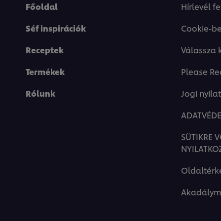
Főoldal
Hírlevél f
Séf inspirációk
Cookie-be
Receptek
Válassza 
Termékek
Please Re
This video player may use cookies or oth
Rólunk
Jogi nyila
If you agree to this please click the Ac
ADATVÉDE
Accept
SÜTIKRE 
NYILATKO
Oldaltérk
Akadálym