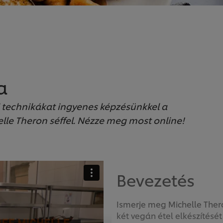
a
i technikákat ingyenes képzésünkkel a
le Theron séffel. Nézze meg most online!
Bevezetés
Ismerje meg Michelle Thero
két vegán étel elkészítésé