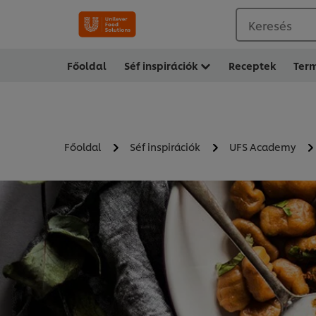
Keresés
Főoldal
Séf inspirációk
Receptek
Ter
Főoldal
Séf inspirációk
UFS Academy