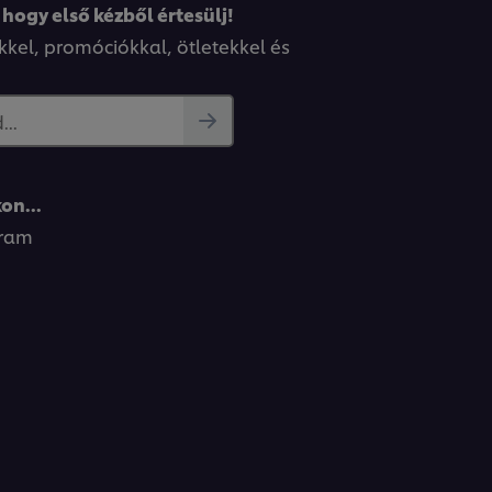
 hogy első kézből értesülj!
kkel, promóciókkal, ötletekkel és
..
 pürét és a kumkvat lekvárt főzés előtt, ezután
le és tegye fagyasztóba az így elkészült kókusz
on...
gram