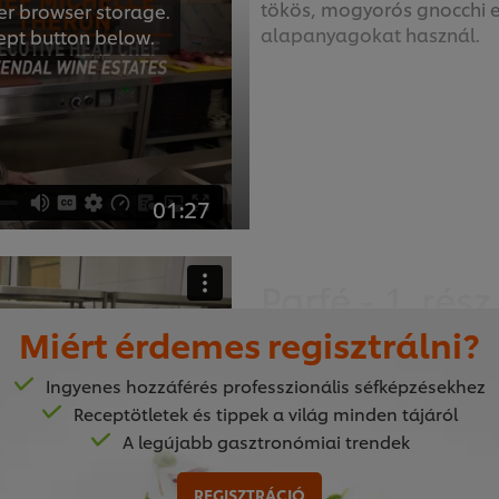
tökös, mogyorós gnocchi el
er browser storage.
alapanyagokat használ.
cept button below.
01:27
Parfé - 1. rész
Miért érdemes regisztrálni?
Tanulja meg egy növényi al
alapanyagokat vegán altern
Ingyenes hozzáférés professzionális séfképzésekhez
sütés hőmérsékletét és idej
er browser storage.
Receptötletek és tippek a világ minden tájáról
cept button below.
A legújabb gasztronómiai trendek
REGISZTRÁCIÓ