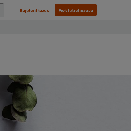
Bejelentkezés
Fiók létrehozása