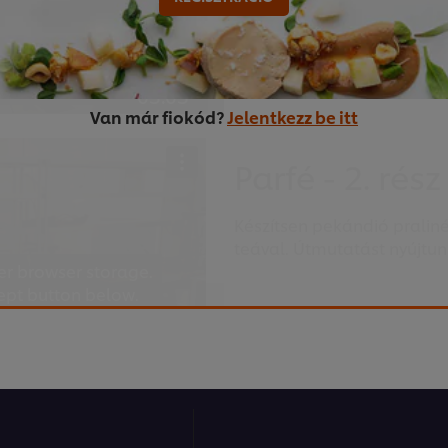
03:03
Van már fiokód?
Jelentkezz be itt
Parfé - 2. rész
Készítsen pekándió pralinét
teával. Útmutatást nyújtun
er browser storage.
cept button below.