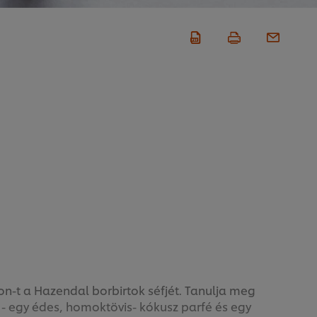
n-t a Hazendal borbirtok séfjét. Tanulja meg
t - egy édes, homoktövis- kókusz parfé és egy