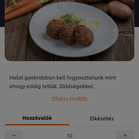
ehhez
a(z)
recipe
elemhez
Halat gyakrabban kell fogyasztanunk mint
ahogy eddig tettük. Zöldségekkel,
halpogácsának elkészítve változatosabbá
Olvass tovább
tehetjük a menünket. A receptet készítette Szikora
Péter, az UFS közétkeztetésért felelős séfje.
Hozzávalók
Elkészítés
...
−
+