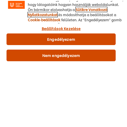
hogy látogatóink hogyan használják weboldalunkat.
Ön bármikor elolvashatja a
Sütikre Vonatkozó
Nyilatkozatunkat
és módosíthatja a beállításokat a
fokhagyma, hámozott**
10 g
Cookie-beállítások
felületen. Az "Engedélyezem" gomb
megnyomásával Ön hozzájárul a sütik használatához.
Beállítások Kezelése
Hal/Tenger gyümölcsei
Főétel
Engedélyezem
Tradícionális
Nem engedélyezem
Legyen Ön az első, aki értékeli.
Értékelés elküldése