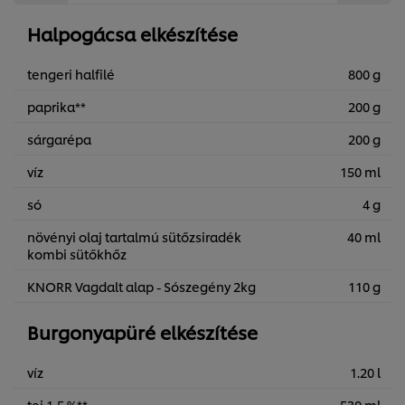
Halpogácsa elkészítése
tengeri halfilé
800 g
paprika**
200 g
sárgarépa
200 g
víz
150 ml
só
4 g
növényi olaj tartalmú sütőzsiradék
40 ml
kombi sütőkhőz
KNORR Vagdalt alap - Sószegény 2kg
110 g
Burgonyapüré elkészítése
víz
1.20 l
tej 1,5 %**
530 ml