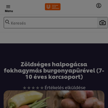
Menu
Keresés
Zöldséges halpogácsa
fokhagymás burgonyapürével (7-
10 éves korcsoport)
Nem
Értékelés elküldése
küldtek
be
értékelést