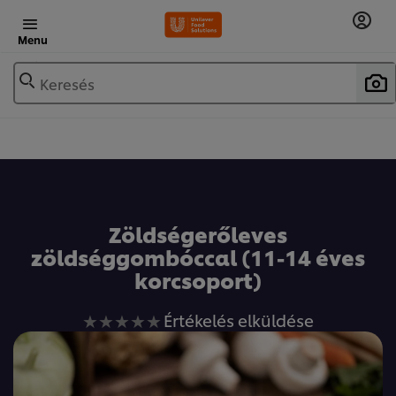
Menu
Keresés
Zöldségerőleves
zöldséggombóccal (11-14 éves
korcsoport)
Nem
Értékelés elküldése
küldtek
be
értékelést