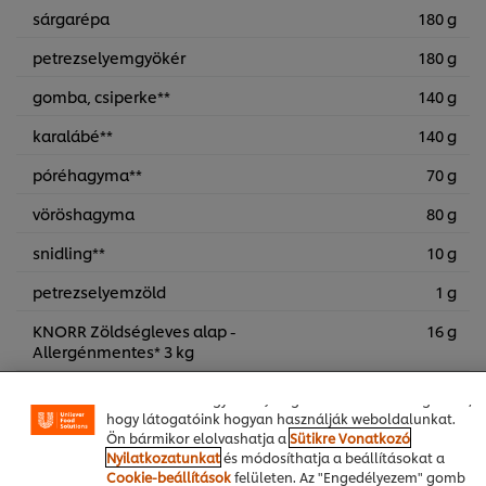
sárgarépa
180 g
petrezselyemgyökér
180 g
gomba, csiperke**
140 g
karalábé**
140 g
póréhagyma**
70 g
vöröshagyma
80 g
snidling**
10 g
A weboldalon sütiket (és hasonló technológiákat)
használunk a felhasználói élmény javítása érdekében. A
petrezselyemzöld
1 g
sütik lehetővé teszik egyes weboldal-funkciók
használatát, a közösségi médiában (pl. Facebookon,
KNORR Zöldségleves alap -
16 g
Instagramon) való megosztást, és hogy személyre
Allergénmentes* 3 kg
szabott, érdeklődésének megfelelő üzeneteket,
hirdetéseket mutathassunk Önnek (oldalunkon és más
víz
2.80 l
weboldalakon egyaránt). Segítenek továbbá megérteni,
hogy látogatóink hogyan használják weboldalunkat.
KNORR Egész fekete bors 0,5 kg
0.60 g
Ön bármikor elolvashatja a
Sütikre Vonatkozó
Nyilatkozatunkat
és módosíthatja a beállításokat a
Cookie-beállítások
felületen. Az "Engedélyezem" gomb