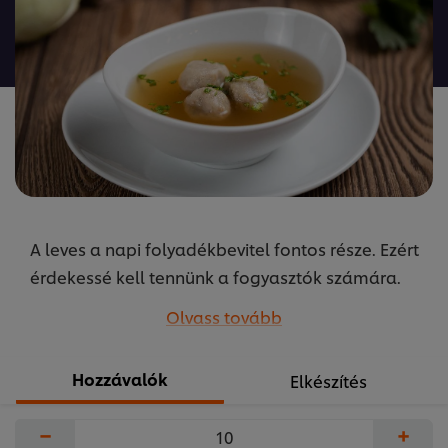
ehhez
a(z)
recipe
elemhez
A leves a napi folyadékbevitel fontos része. Ezért
érdekessé kell tennünk a fogyasztók számára.
Ennek a kihívásnak felel meg ez a recept melyet
Olvass tovább
Gyuricza Ákos dietetikus készített.
...
Hozzávalók
Elkészítés
−
+