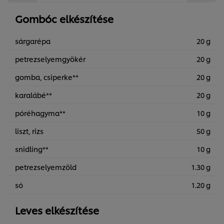
Gombóc elkészítése
sárgarépa
20 g
petrezselyemgyökér
20 g
gomba, csiperke**
20 g
karalábé**
20 g
póréhagyma**
10 g
liszt, rizs
50 g
snidling**
10 g
petrezselyemzöld
1.30 g
só
1.20 g
Leves elkészítése