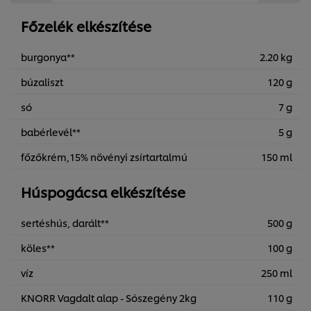
Főzelék elkészítése
burgonya**
2.20 kg
búzaliszt
120 g
só
7 g
babérlevél**
5 g
főzőkrém,15% növényi zsírtartalmú
150 ml
Húspogácsa elkészítése
sertéshús, darált**
500 g
köles**
100 g
víz
250 ml
KNORR Vagdalt alap - Sószegény 2kg
110 g