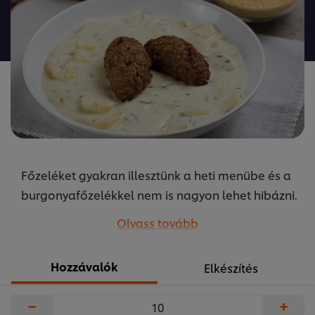
ehhez
a(z)
recipe
elemhez
Főzeléket gyakran illesztünk a heti menübe és a
burgonyafőzelékkel nem is nagyon lehet hibázni.
Egy kicsit változtatva az elkészítésen még
Olvass tovább
különlegesebbé tehetjük az elkészített ételt. A
receptet készítette Szikora Péter az Unilever Food
Hozzávalók
Elkészítés
Solutions közétkeztetésért felelős sefje.
...
−
+