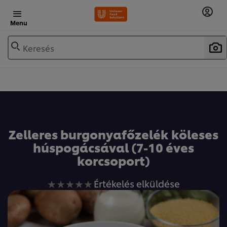
Menu
Keresés
Zelleres burgonyafőzelék köleses
húspogácsával (7-10 éves
korcsoport)
Nem
Értékelés elküldése
küldtek
be
értékelést