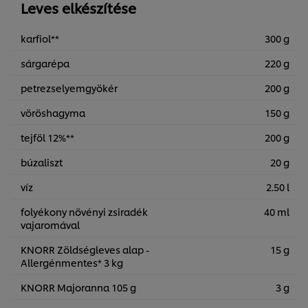
Leves elkészítése
karfiol**
300 g
sárgarépa
220 g
petrezselyemgyökér
200 g
vöröshagyma
150 g
tejföl 12%**
200 g
búzaliszt
20 g
víz
2.50 l
folyékony növényi zsiradék
40 ml
vajaromával
KNORR Zöldségleves alap -
15 g
Allergénmentes* 3 kg
KNORR Majoranna 105 g
3 g