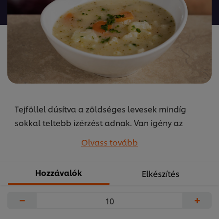
a(z)
recipe
elemhez
Tejföllel dúsítva a zöldséges levesek mindíg
sokkal teltebb ízérzést adnak. Van igény az
allergénmentes elkészítésükre is. Az alaprecept
Olvass tovább
megváltoztatásával mindenki számára
megfelelő finom, forró levest főzhetünk! A
Hozzávalók
Elkészítés
receptet készítette Szikora Péter az Unilever Food
Solutions közétkeztetésért felelős séfje.
−
+
...