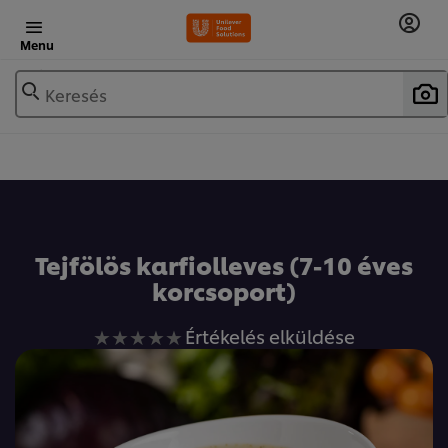
Menu
Keresés
Tejfölös karfiolleves (7-10 éves
korcsoport)
Nem
Értékelés elküldése
küldtek
be
értékelést
ehhez