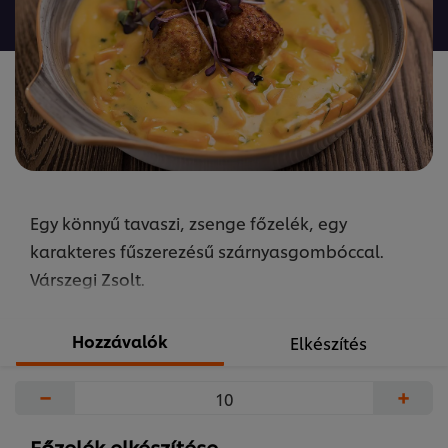
a(z)
recipe
elemhez
Egy könnyű tavaszi, zsenge főzelék, egy
karakteres fűszerezésű szárnyasgombóccal.
Várszegi Zsolt.
Hozzávalók
Elkészítés
−
+
Főzelék elkészítése