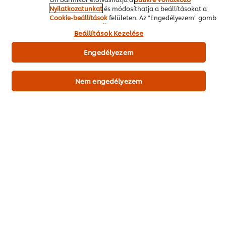
Nyilatkozatunkat
és módosíthatja a beállításokat a
Cookie-beállítások
felületen. Az "Engedélyezem" gomb
megnyomásával Ön hozzájárul a sütik használatához.
Beállítások Kezelése
Engedélyezem
Nem engedélyezem
Termékdemót kérek
csirkemell, darált
800 g
Szárnyas
Főétel
Tradícionális