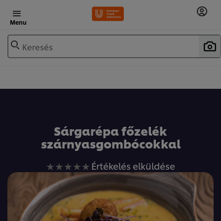
Menu
Keresés
Sárgarépa főzelék
szárnyasgombócokkal
Nem
Értékelés elküldése
küldtek
be
értékelést
ehhez