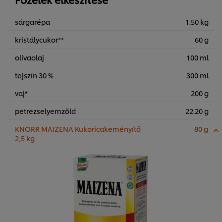
sárgarépa
1.50 kg
kristálycukor**
60 g
olivaolaj
100 ml
tejszín 30 %
300 ml
vaj*
200 g
petrezselyemzöld
22.20 g
KNORR MAIZENA Kukoricakeményítő
80 g
2,5 kg